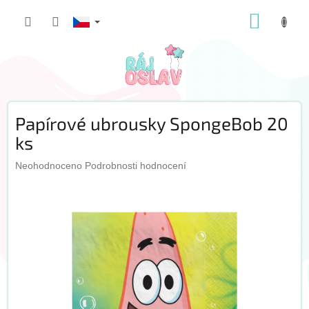
Přejít
NÁKUP
na
obsah
KOŠÍK
Papírové ubrousky SpongeBob 20
ks
Průměrné
Neohodnoceno
Podrobnosti hodnocení
hodnocení
produktu
je
0,0
z
5
hvězdiček.