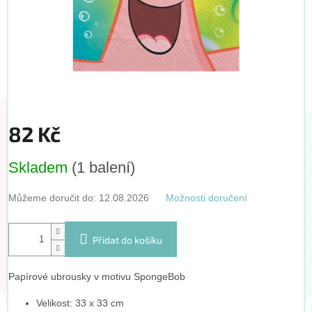
82 Kč
Měrná
Skladem
(1 balení)
cena:
Můžeme doručit do:
12.08.2026
Možnosti doručení
Přidat do košíku
Papírové ubrousky v motivu
SpongeBob
Velikost: 33 x 33 cm