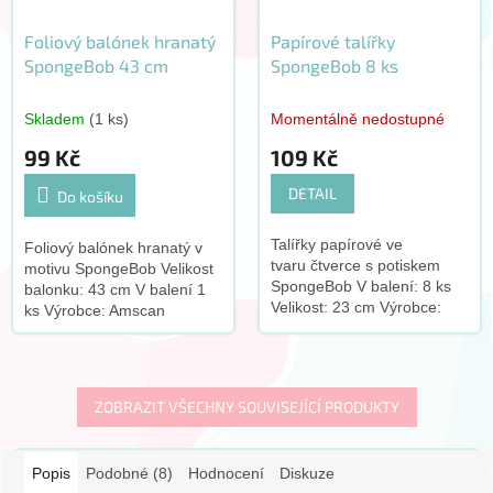
Foliový balónek hranatý
Papírové talířky
SpongeBob 43 cm
SpongeBob 8 ks
Skladem
(1 ks)
Momentálně nedostupné
99 Kč
109 Kč
DETAIL
Do košíku
Talířky papírové ve
Foliový balónek hranatý v
tvaru čtverce s potiskem
motivu SpongeBob Velikost
SpongeBob V balení: 8 ks
balonku: 43 cm V balení 1
Velikost: 23 cm Výrobce:
ks Výrobce: Amscan
Amscan
ZOBRAZIT VŠECHNY SOUVISEJÍCÍ PRODUKTY
Popis
Podobné (8)
Hodnocení
Diskuze