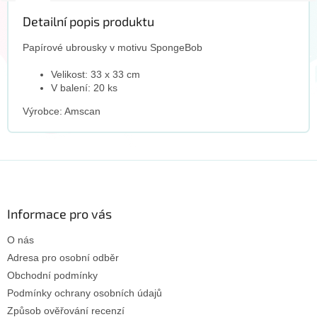
Detailní popis produktu
Papírové ubrousky v motivu
SpongeBob
Velikost: 33 x 33 cm
V balení: 20 ks
Výrobce: Amscan
Z
á
p
a
Informace pro vás
t
O nás
í
Adresa pro osobní odběr
Obchodní podmínky
Podmínky ochrany osobních údajů
Způsob ověřování recenzí