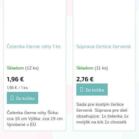
Čelenka čierne rohy 1 ks
Súprava čertice červená
Skladom
(12 ks)
Skladom
(11 ks)
1,96 €
2,76 €
Jednotková
1,96 € / 1 ks
Do košíka
cena:
Do košíka
Sada pre kostým čertice
červená Súprava pre deti
Čelenka čierne rohy Šírka:
obsahujúce: 1x čelenka 1x
cca 16 cm Výška: cca 19 cm
motýlik na krk 1x chvostík
Vyrobené v EÚ
Vyrobené v EÚ