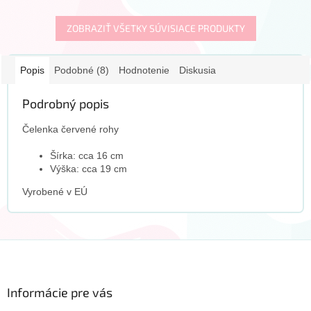
ZOBRAZIŤ VŠETKY SÚVISIACE PRODUKTY
Popis
Podobné (8)
Hodnotenie
Diskusia
Podrobný popis
Čelenka červené rohy
Šírka: cca 16 cm
Výška: cca 19 cm
Vyrobené v EÚ
Z
á
p
ä
Informácie pre vás
t