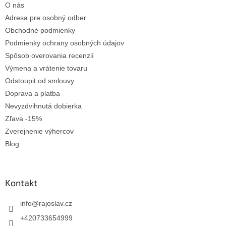
O nás
i
e
Adresa pre osobný odber
Obchodné podmienky
Podmienky ochrany osobných údajov
Spôsob overovania recenzií
Výmena a vrátenie tovaru
Odstoupit od smlouvy
Doprava a platba
Nevyzdvihnutá dobierka
Zľava -15%
Zverejnenie výhercov
Blog
Kontakt
info
@
rajoslav.cz
+420733654999