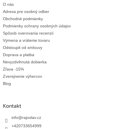
t
O nás
i
e
Adresa pre osobný odber
Obchodné podmienky
Podmienky ochrany osobných údajov
Spôsob overovania recenzií
Výmena a vrátenie tovaru
Odstoupit od smlouvy
Doprava a platba
Nevyzdvihnutá dobierka
Zľava -15%
Zverejnenie výhercov
Blog
Kontakt
info
@
rajoslav.cz
+420733654999