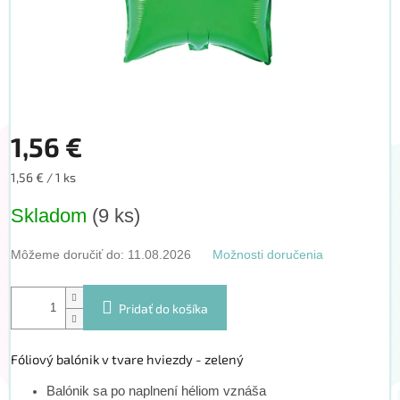
1,56 €
Jednotková
1,56 € / 1 ks
cena:
Skladom
(9 ks)
Môžeme doručiť do:
11.08.2026
Možnosti doručenia
Pridať do košíka
Fóliový balónik v tvare hviezdy - zelený
Balónik sa po naplnení héliom vznáša