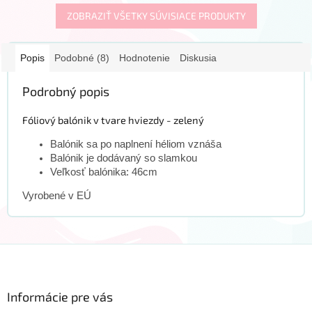
ZOBRAZIŤ VŠETKY SÚVISIACE PRODUKTY
Popis
Podobné (8)
Hodnotenie
Diskusia
Podrobný popis
Fóliový balónik v tvare hviezdy - zelený
Balónik sa po naplnení héliom vznáša
Balónik je dodávaný so slamkou
Veľkosť balónika: 46cm
Vyrobené v EÚ
Z
á
p
ä
Informácie pre vás