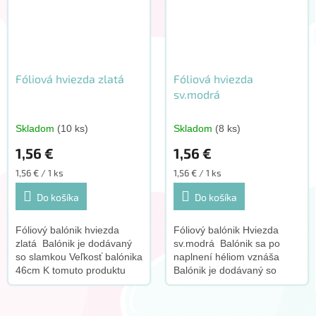
Fóliová hviezda zlatá
Fóliová hviezda
sv.modrá
Skladom
(10 ks)
Skladom
(8 ks)
1,56 €
1,56 €
Jednotková
Jednotková
1,56 € / 1 ks
1,56 € / 1 ks
cena:
cena:
Do košíka
Do košíka
Fóliový balónik hviezda
Fóliový balónik Hviezda
zlatá Balónik je dodávaný
sv.modrá Balónik sa po
so slamkou Veľkosť balónika
naplnení héliom vznáša
46cm K tomuto produktu
Balónik je dodávaný so
odporúčame dokúpiť tento
slamkou Veľkosť balónika
doplnok:
46cm K tomuto produktu
odporúčame dokúpiť tento...