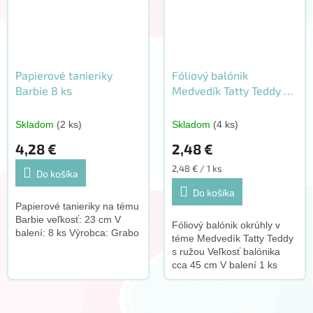
Papierové tanieriky
Fóliový balónik
Barbie 8 ks
Medvedík Tatty Teddy s
ružou 45 cm
Skladom
(2 ks)
Skladom
(4 ks)
4,28 €
2,48 €
Jednotková
2,48 € / 1 ks
Do košíka
cena:
Do košíka
Papierové tanieriky na tému
Barbie veľkosť: 23 cm V
Fóliový balónik okrúhly v
balení: 8 ks Výrobca: Grabo
téme Medvedík Tatty Teddy
s ružou Veľkosť balónika
cca 45 cm V balení 1 ks
Výrobca Qualatex K tomuto
produktu odporúčame
dokúpiť tento doplnok: