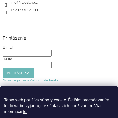
info
@
rajoslav.cz
+420733654999
Prihlásenie
E-mail
Heslo
PRIHLÁSIŤ SA
Nová registrácia
Zabudnuté heslo
Tento web používa súbory cookie.
Ďalším prechádzaním
tohto webu vyjadrujete súhlas s ich používaním. Viac
informácií
tu
.