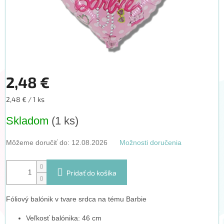
2,48 €
Jednotková
2,48 € / 1 ks
cena:
Skladom
(1 ks)
Môžeme doručiť do:
12.08.2026
Možnosti doručenia
Pridať do košíka
Fóliový balónik v tvare srdca na tému Barbie
Veľkosť balónika: 46 cm