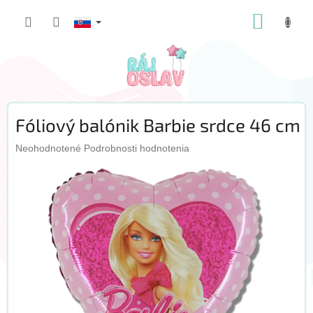
Prejsť
NÁKUP
na
obsah
KOŠÍK
Fóliový balónik Barbie srdce 46 cm
Priemerné
Neohodnotené
Podrobnosti hodnotenia
hodnotenie
produktu
je
0,0
z
5
hviezdičiek.