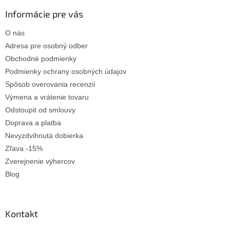
p
ä
Informácie pre vás
t
O nás
i
e
Adresa pre osobný odber
Obchodné podmienky
Podmienky ochrany osobných údajov
Spôsob overovania recenzií
Výmena a vrátenie tovaru
Odstoupit od smlouvy
Doprava a platba
Nevyzdvihnutá dobierka
Zľava -15%
Zverejnenie výhercov
Blog
Kontakt