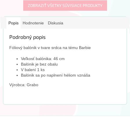
ZOBRAZIŤ VŠETKY SÚVISIACE PRODUKTY
Popis
Hodnotenie
Diskusia
Podrobný popis
Fóliový balónik v tvare srdca na tému Barbie
Veľkosť balónika: 46 cm
Balónik je bez obalu
V balení 1 ks
Balónik sa po naplnení héliom vznáša
Výrobca: Grabo
Z
á