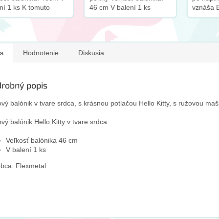
ní 1 ks K tomuto
46 cm V balení 1 ks
vznáša B
duktu odporúčame
Balónik je bez obalu K
dodávan
piť tento doplnok:
tomuto produktu
Veľkosť 
odporúčame dokúpiť tento
tomuto 
doplnok:
odporúč
s
Hodnotenie
Diskusia
tento...
robný popis
ový balónik v tvare srdca, s krásnou potlačou Hello Kitty, s ružovou maš
ový balónik Hello Kitty v tvare srdca
Veľkosť balónika 46 cm
V balení 1 ks
bca: Flexmetal