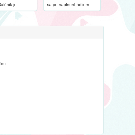
alónik je
sa po naplnení héliom
ý so slamkou
vznáša Výrobca Grabo
balónika: 46cm K
produktu
ame dokúpiť
ľou.