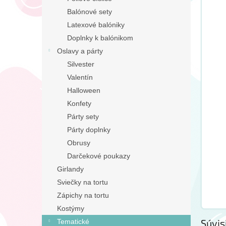
Balónové sety
Latexové balóniky
Doplnky k balónikom
Oslavy a párty
Silvester
Valentín
Halloween
Konfety
Párty sety
Párty doplnky
Obrusy
Darčekové poukazy
Girlandy
Sviečky na tortu
Zápichy na tortu
Kostýmy
Súvis
Tematické