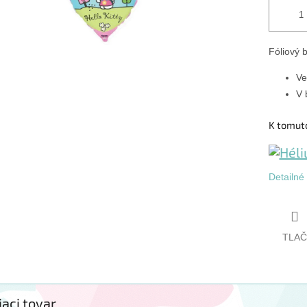
Fóliový b
Ve
V 
K tomut
Detailné
TLAČ
iaci tovar