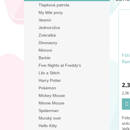
Tlapková patrola
My little pony
Vesmír
Jednorožce
Zvieratká
Dinosaury
Mimoni
Fól
Barbie
Rai
Five Nights at Freddy's
46
Lilo a Stitch
Harry Potter
2,
Pokémon
Jedn
2,36 
Mickey Mouse
cena
Minnie Mouse
Spiderman
Fóli
Morský svet
srd
Hello Kitty
Veľk