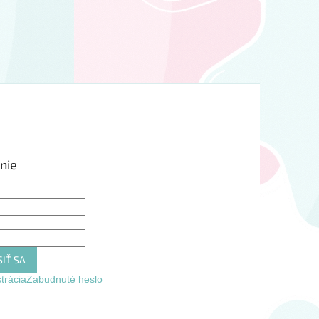
nie
IŤ SA
trácia
Zabudnuté heslo