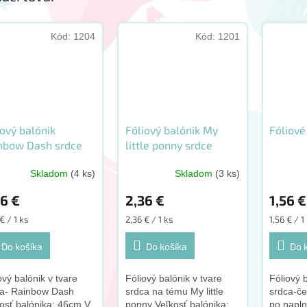
Kód:
1204
Kód:
1201
iový balónik
Fóliový balónik My
Fóliové
nbow Dash srdce
little ponny srdce
cm
46cm
Skladom
(4 ks)
Skladom
(3 ks)
36 €
2,36 €
1,56 €
otková
Jednotková
Jednotko
€ / 1 ks
2,36 € / 1 ks
1,56 € / 1
:
cena:
cena:
Do košíka
Do košíka
Do 
ový balónik v tvare
Fóliový balónik v tvare
Fóliový 
ca- Rainbow Dash
srdca na tému My little
srdca-če
osť balónika: 46cm V
ponny Veľkosť balónika:
po napln