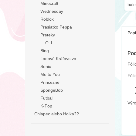
Minecraft
bale
pro
Wednesday
dokú
Roblox
Prasiatko Peppa
Popi
Preteky
L. O. L.
Bing
Pod
Ľadové Kráľovstvo
Fóli
Sonic
Me to You
Fóli
Princezné
SpongeBob
Futbal
Výro
K-Pop
Chlapec alebo Holka??