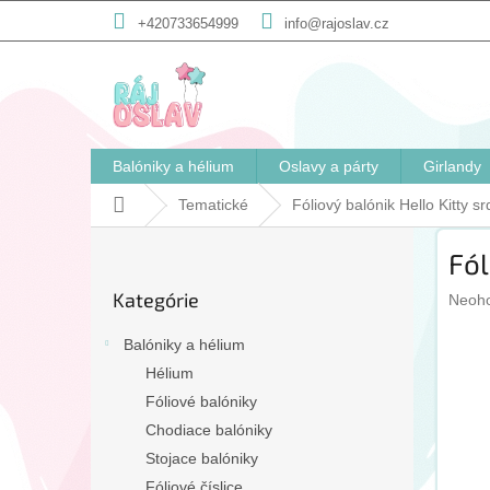
Prejsť
+420733654999
info@rajoslav.cz
na
obsah
Balóniky a hélium
Oslavy a párty
Girlandy
Domov
Tematické
Fóliový balónik Hello Kitty 
B
Fól
o
Preskočiť
č
Kategórie
Priem
kategórie
Neoh
n
hodno
ý
produ
Balóniky a hélium
p
je
Hélium
a
0,0
Fóliové balóniky
n
z
5
e
Chodiace balóniky
hviezd
l
Stojace balóniky
Fóliové číslice