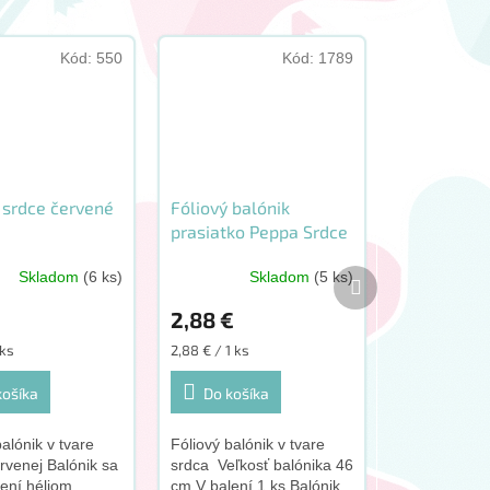
Kód:
550
Kód:
1789
 srdce červené
Fóliový balónik
prasiatko Peppa Srdce
46cm
Ďalší
Skladom
(6 ks)
Skladom
(5 ks)
produkt
2,88 €
vá
Jednotková
 ks
2,88 € / 1 ks
cena:
košíka
Do košíka
balónik v tvare
Fóliový balónik v tvare
rvenej Balónik sa
srdca Veľkosť balónika 46
ení héliom
cm V balení 1 ks Balónik