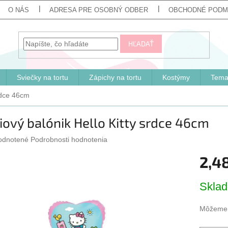
O NÁS
ADRESA PRE OSOBNÝ ODBER
OBCHODNÉ PODM
HĽADAŤ
Sviečky na tortu
Zápichy na tortu
Kostýmy
Tema
srdce 46cm
iový balónik Hello Kitty srdce 46cm
erné
odnotené
Podrobnosti hodnotenia
tenie
2,4
ktu
Jednotk
Skla
cena:
ičiek.
Môžeme d