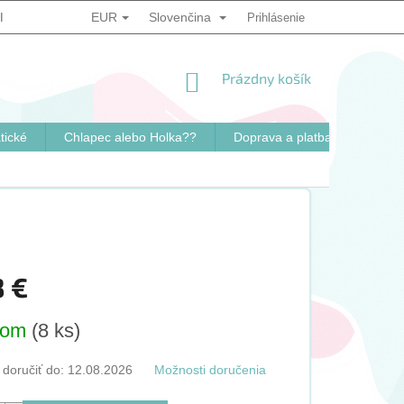
EUR
Slovenčina
IENKY
PODMIENKY OCHRANY OSOBNÝCH ÚDAJOV
Prihlásenie
SPÔSO
NÁKUPNÝ
Prázdny košík
KOŠÍK
tické
Chlapec alebo Holka??
Doprava a platba
Konta
8 €
ová
dom
(8 ks)
oručiť do:
12.08.2026
Možnosti doručenia