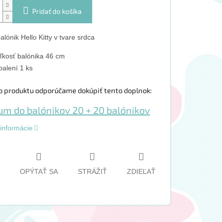
Pridať do košíka
alónik Hello Kitty v tvare srdca
ľkosť balónika 46 cm
balení 1 ks
o produktu odporúčame dokúpiť tento doplnok:
 informácie
OPÝTAŤ SA
STRÁŽIŤ
ZDIEĽAŤ