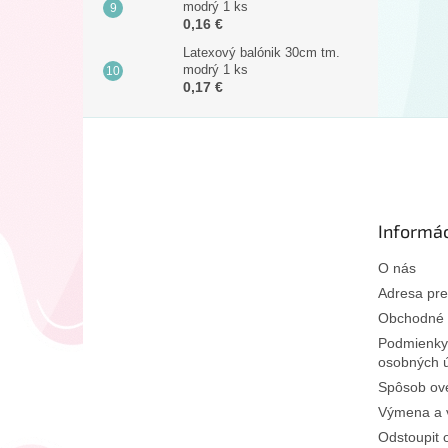
modrý 1 ks
0,16 €
Latexový balónik 30cm tm.
modrý 1 ks
0,17 €
Z
á
p
ä
t
Informác
i
e
O nás
Adresa pre
Obchodné 
Podmienky
osobných 
Spôsob ove
Výmena a v
Odstoupit 