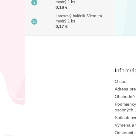
modrý 1 ks
0,16 €
Latexový balónik 30cm tm.
modrý 1 ks
0,17 €
Z
á
p
ä
t
Informác
i
e
O nás
Adresa pre
Obchodné 
Podmienky
osobných 
Spôsob ove
Výmena a v
Odstoupit 