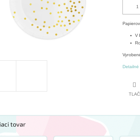
Papierov
V 
Ro
Vyroben
Detailné
TLAČ
iaci tovar