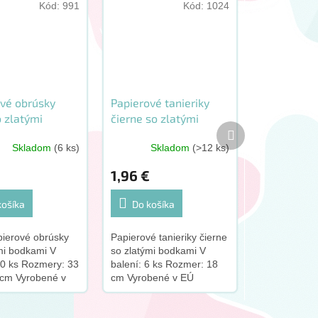
Kód:
991
Kód:
1024
ové obrúsky
Papierové tanieriky
o zlatými
čierne so zlatými
Ďalší
i 10 ks
bodkami 6 ks
produkt
Skladom
(6 ks)
Skladom
(>12 ks)
€
1,96 €
košíka
Do košíka
pierové obrúsky
Papierové tanieriky čierne
mi bodkami V
so zlatými bodkami V
10 ks Rozmery: 33
balení: 6 ks Rozmer: 18
 cm Vyrobené v
cm Vyrobené v EÚ