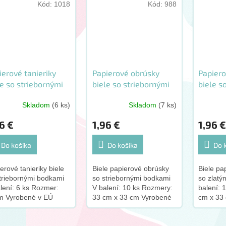
Kód:
1018
Kód:
988
ierové tanieriky
Papierové obrúsky
Papier
le so striebornými
biele so striebornými
biele s
kami 6 ks
bodkami 10 ks
bodkam
Skladom
(6 ks)
Skladom
(7 ks)
6 €
1,96 €
1,96 
Do košíka
Do košíka
Do 
erové tanieriky biele
Biele papierové obrúsky
Biele pa
triebornými bodkami
so striebornými bodkami
so zlatý
lení: 6 ks Rozmer:
V balení: 10 ks Rozmery:
balení: 
m Vyrobené v EÚ
33 cm x 33 cm Vyrobené
cm x 33
v EÚ
EÚ