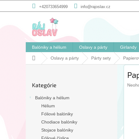
Prejsť
+420733654999
info@rajoslav.cz
na
obsah
Balóniky a hélium
Oslavy a párty
Girlandy
Domov
Oslavy a párty
Párty sety
Papierov
B
Pap
o
Preskočiť
č
Kategórie
Priem
kategórie
Neoh
n
hodno
ý
produ
Balóniky a hélium
p
je
Hélium
a
0,0
Fóliové balóniky
n
z
5
e
Chodiace balóniky
hviezd
l
Stojace balóniky
Fóliové číslice