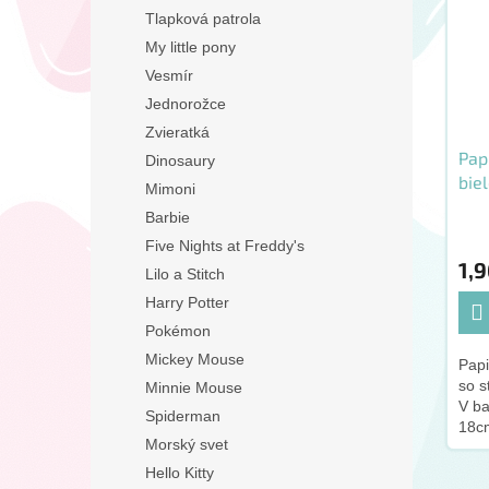
Tlapková patrola
My little pony
Vesmír
Jednorožce
Zvieratká
Pap
Dinosaury
bie
Mimoni
bod
Barbie
Five Nights at Freddy's
1,9
Lilo a Stitch
Harry Potter
Pokémon
Mickey Mouse
Papi
so s
Minnie Mouse
V ba
Spiderman
18c
Morský svet
Hello Kitty