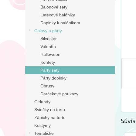
Balónové sety
Latexové balóniky
Doplnky k balónikom
Oslavy a párty
Silvester
Valentín
Halloween
Konfety
Párty sety
Párty doplnky
Obrusy
Darčekové poukazy
Girlandy
Sviečky na tortu
Zápichy na tortu
Súvis
Kostýmy
Tematické