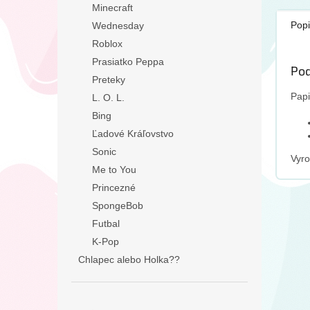
Minecraft
Popi
Wednesday
Roblox
Prasiatko Peppa
Pod
Preteky
Papi
L. O. L.
Bing
Ľadové Kráľovstvo
Sonic
Vyr
Me to You
Princezné
SpongeBob
Futbal
K-Pop
Chlapec alebo Holka??