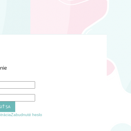
nie
IŤ SA
trácia
Zabudnuté heslo