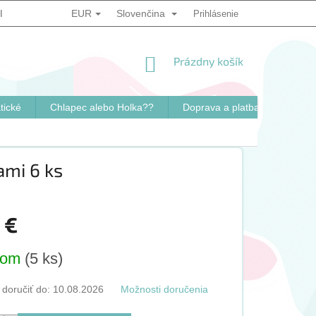
EUR
Slovenčina
IENKY
PODMIENKY OCHRANY OSOBNÝCH ÚDAJOV
Prihlásenie
SPÔSO
NÁKUPNÝ
Prázdny košík
KOŠÍK
tické
Chlapec alebo Holka??
Doprava a platba
Konta
ami 6 ks
 €
ová
dom
(5 ks)
oručiť do:
10.08.2026
Možnosti doručenia