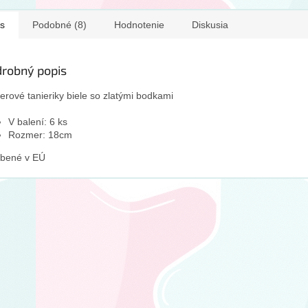
s
Podobné (8)
Hodnotenie
Diskusia
robný popis
erové tanieriky biele so zlatými bodkami
V balení: 6 ks
Rozmer: 18cm
obené v EÚ