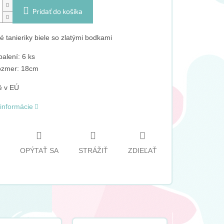
Pridať do košíka
é tanieriky biele so zlatými bodkami
balení: 6 ks
zmer: 18cm
é v EÚ
 informácie
OPÝTAŤ SA
STRÁŽIŤ
ZDIEĽAŤ