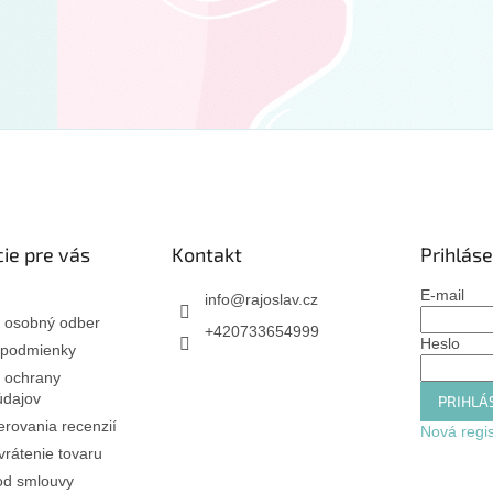
ie pre vás
Kontakt
Prihláse
E-mail
info
@
rajoslav.cz
 osobný odber
+420733654999
Heslo
podmienky
 ochrany
údajov
PRIHLÁS
rovania recenzií
Nová regis
rátenie tovaru
od smlouvy