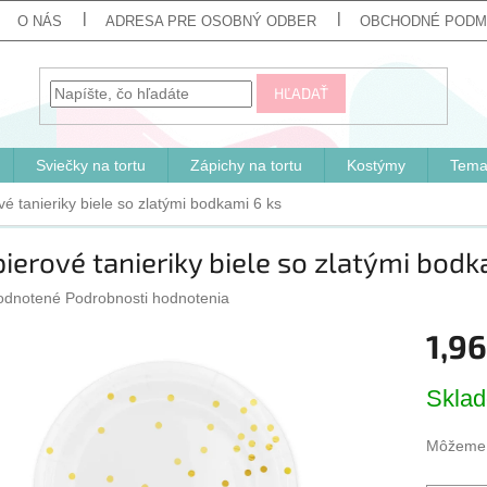
O NÁS
ADRESA PRE OSOBNÝ ODBER
OBCHODNÉ PODM
HĽADAŤ
Sviečky na tortu
Zápichy na tortu
Kostýmy
Tema
é tanieriky biele so zlatými bodkami 6 ks
ierové tanieriky biele so zlatými bodk
erné
odnotené
Podrobnosti hodnotenia
tenie
1,96
ktu
Jednotk
Skla
cena:
ičiek.
Môžeme d