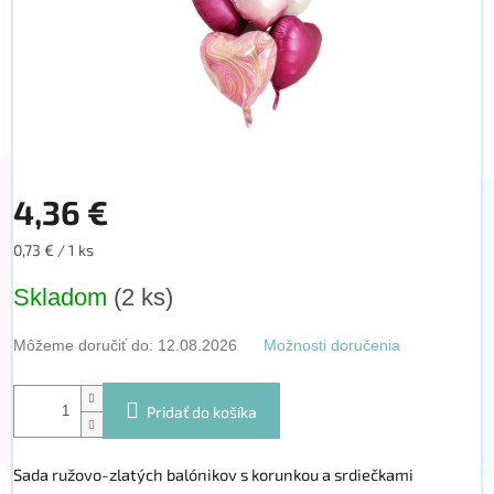
4,36 €
Jednotková
0,73 € / 1 ks
cena:
Skladom
(2 ks)
Môžeme doručiť do:
12.08.2026
Možnosti doručenia
Pridať do košíka
Sada ružovo-zlatých balónikov s korunkou a srdiečkami