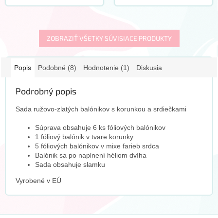
v tvare korunky 5x fóliových
balónikov 2 balóniky v tvare
balónikov mix farebných
hviezdy z ružového zlata 45
kruhov a hviezd...
cm 1 balónik v...
ZOBRAZIŤ VŠETKY SÚVISIACE PRODUKTY
Popis
Podobné (8)
Hodnotenie (1)
Diskusia
Podrobný popis
Sada ružovo-zlatých balónikov s korunkou a srdiečkami
Súprava obsahuje 6 ks fóliových balónikov
1 fóliový balónik v tvare korunky
5 fóliových balónikov v mixe farieb srdca
Balónik sa po naplnení héliom dvíha
Sada obsahuje slamku
Vyrobené v EÚ