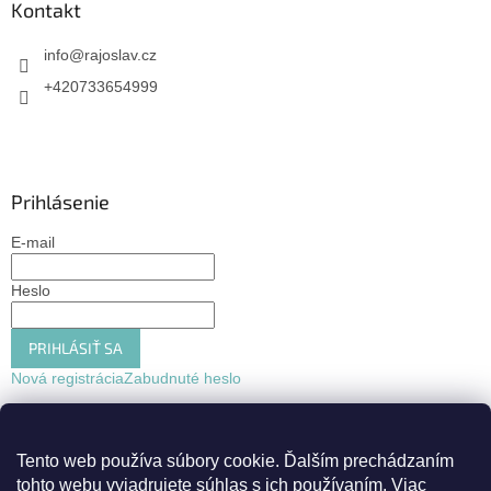
Kontakt
info
@
rajoslav.cz
+420733654999
Prihlásenie
E-mail
Heslo
PRIHLÁSIŤ SA
Nová registrácia
Zabudnuté heslo
Tento web používa súbory cookie.
Ďalším prechádzaním
tohto webu vyjadrujete súhlas s ich používaním. Viac