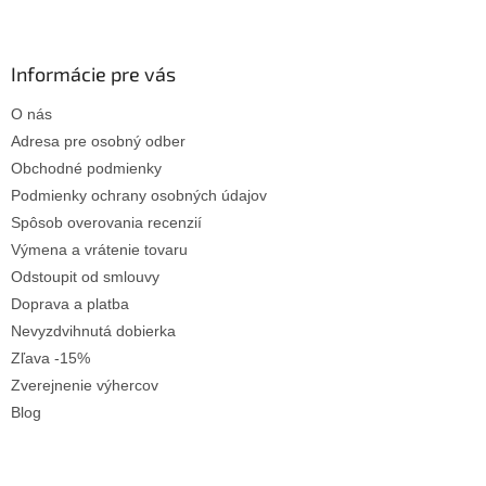
Z
á
p
ä
Informácie pre vás
t
O nás
i
e
Adresa pre osobný odber
Obchodné podmienky
Podmienky ochrany osobných údajov
Spôsob overovania recenzií
Výmena a vrátenie tovaru
Odstoupit od smlouvy
Doprava a platba
Nevyzdvihnutá dobierka
Zľava -15%
Zverejnenie výhercov
Blog