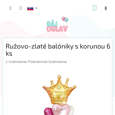
Prejsť
NÁKUP
na
obsah
KOŠÍK
Ružovo-zlaté balóniky s korunou 6
ks
Priemerné
1 hodnotenie
Podrobnosti hodnotenia
hodnotenie
produktu
je
5,0
z
5
hviezdičiek.