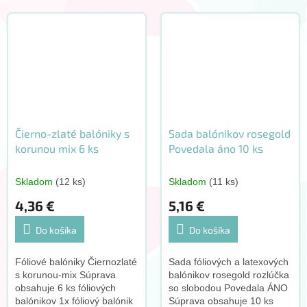
Čierno-zlaté balóniky s
Sada balónikov rosegold
korunou mix 6 ks
Povedala áno 10 ks
Skladom
(12 ks)
Skladom
(11 ks)
4,36 €
5,16 €
Do košíka
Do košíka
Fóliové balóniky Čiernozlaté
Sada fóliových a latexových
s korunou-mix Súprava
balónikov rosegold rozlúčka
obsahuje 6 ks fóliových
so slobodou Povedala ÁNO
balónikov 1x fóliový balónik
Súprava obsahuje 10 ks