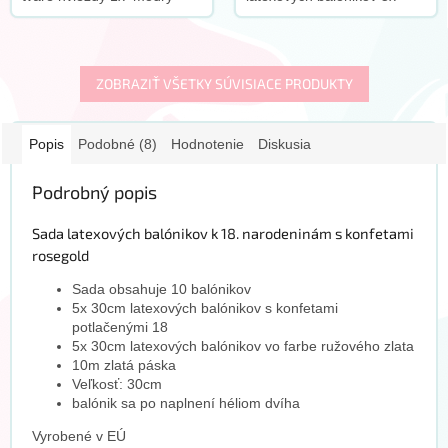
fóliový balónik 46cm v tvare
30cm latexových balónikov
srdca 3x 30cm číre
s konfetami a s potlačou 5x
latexové...
30cm latexových
balónikov...
ZOBRAZIŤ VŠETKY SÚVISIACE PRODUKTY
Popis
Podobné (8)
Hodnotenie
Diskusia
Podrobný popis
Sada latexových balónikov k 18. narodeninám s konfetami
rosegold
Sada obsahuje 10 balónikov
5x 30cm latexových balónikov s konfetami
potlačenými 18
5x 30cm latexových balónikov vo farbe ružového zlata
10m zlatá páska
Veľkosť: 30cm
balónik sa po naplnení héliom dvíha
Vyrobené v EÚ