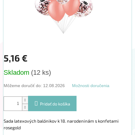
5,16 €
Jednotková
Skladom
(12 ks)
cena:
Môžeme doručiť do:
12.08.2026
Možnosti doručenia
Pridať do košíka
Sada latexových balónikov k 18. narodeninám s konfetami
rosegold