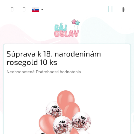
Prejsť
NÁKUP
na
obsah
KOŠÍK
Súprava k 18. narodeninám
rosegold 10 ks
Priemerné
Neohodnotené
Podrobnosti hodnotenia
hodnotenie
produktu
je
0,0
z
5
hviezdičiek.