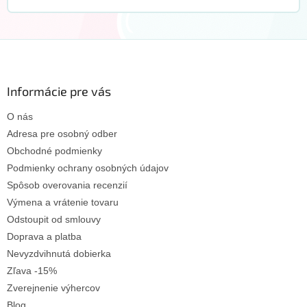
Z
á
p
ä
Informácie pre vás
t
O nás
i
e
Adresa pre osobný odber
Obchodné podmienky
Podmienky ochrany osobných údajov
Spôsob overovania recenzií
Výmena a vrátenie tovaru
Odstoupit od smlouvy
Doprava a platba
Nevyzdvihnutá dobierka
Zľava -15%
Zverejnenie výhercov
Blog