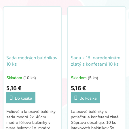
Sada modrých balónikov
Sada k 18. narodeninám
10 ks
zlatý s konfetami 10 ks
Skladom
(10 ks)
Skladom
(5 ks)
5,16 €
5,16 €
Do košíka
Do košíka
Fóliové a latexové balóniky -
Latexové balóniky s
sada modrá 2x 46cm
potlačou a konfetami zlaté
modré fóliové balóniky v
Súprava obsahuje: 10 ks
tvare hviezdy 1x modrý
latexových balónikov 5x