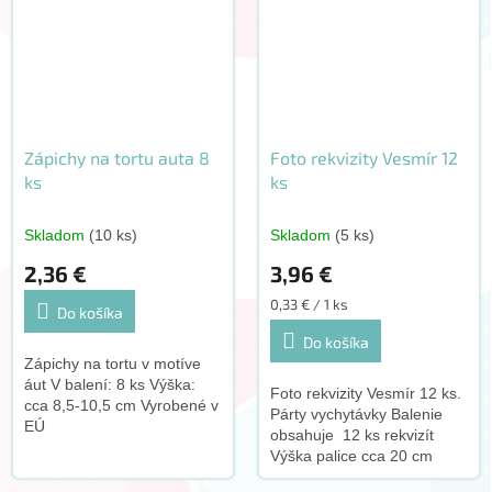
Zápichy na tortu auta 8
Foto rekvizity Vesmír 12
ks
ks
Skladom
(10 ks)
Skladom
(5 ks)
2,36 €
3,96 €
Jednotková
0,33 € / 1 ks
Do košíka
cena:
Do košíka
Zápichy na tortu v motíve
áut V balení: 8 ks Výška:
Foto rekvizity Vesmír 12 ks.
cca 8,5-10,5 cm Vyrobené v
Párty vychytávky Balenie
EÚ
obsahuje 12 ks rekvizít
Výška palice cca 20 cm
Výška podpery od 6 do 22