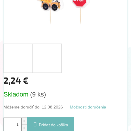
2,24 €
Jednotková
Skladom
(9 ks)
cena:
Môžeme doručiť do:
12.08.2026
Možnosti doručenia
Pridať do košíka