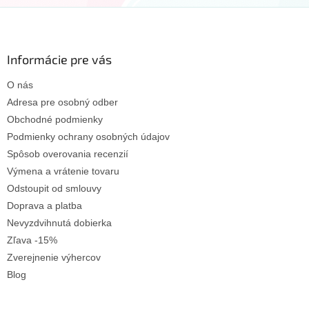
Z
á
p
ä
Informácie pre vás
t
O nás
i
e
Adresa pre osobný odber
Obchodné podmienky
Podmienky ochrany osobných údajov
Spôsob overovania recenzií
Výmena a vrátenie tovaru
Odstoupit od smlouvy
Doprava a platba
Nevyzdvihnutá dobierka
Zľava -15%
Zverejnenie výhercov
Blog