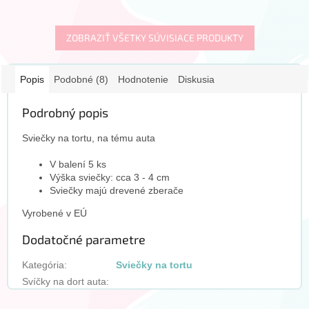
cm Párty vychytávky
Vyrobené v EÚ
ZOBRAZIŤ VŠETKY SÚVISIACE PRODUKTY
Popis
Podobné (8)
Hodnotenie
Diskusia
Podrobný popis
Sviečky na tortu, na tému auta
V balení 5 ks
Výška sviečky: cca 3 - 4 cm
Sviečky majú drevené zberače
Vyrobené v EÚ
Dodatočné parametre
Kategória
:
Sviečky na tortu
Svíčky na dort auta
: