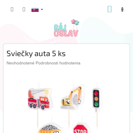
Prejsť
NÁKUP
na
obsah
KOŠÍK
Sviečky auta 5 ks
Priemerné
Neohodnotené
Podrobnosti hodnotenia
hodnotenie
produktu
je
0,0
z
5
hviezdičiek.