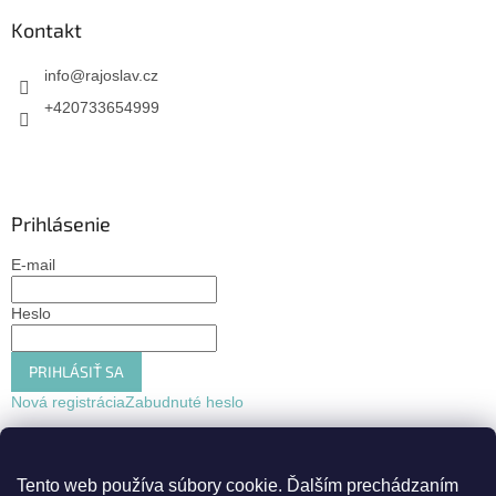
Kontakt
info
@
rajoslav.cz
+420733654999
Prihlásenie
E-mail
Heslo
PRIHLÁSIŤ SA
Nová registrácia
Zabudnuté heslo
Tento web používa súbory cookie.
Ďalším prechádzaním