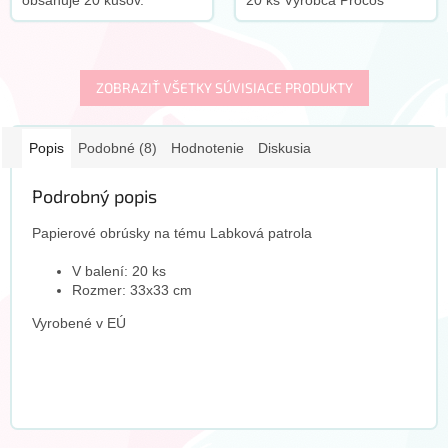
obsahuje 20 kusov.
20 ks Výrobca Procos
Výrobca: Procos
ZOBRAZIŤ VŠETKY SÚVISIACE PRODUKTY
Popis
Podobné (8)
Hodnotenie
Diskusia
Podrobný popis
Papierové obrúsky na tému Labková patrola
V balení: 20 ks
Rozmer: 33x33 cm
Vyrobené v EÚ