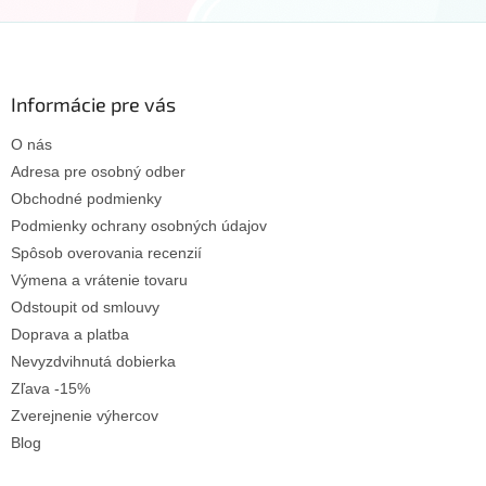
Z
á
p
ä
Informácie pre vás
t
O nás
i
e
Adresa pre osobný odber
Obchodné podmienky
Podmienky ochrany osobných údajov
Spôsob overovania recenzií
Výmena a vrátenie tovaru
Odstoupit od smlouvy
Doprava a platba
Nevyzdvihnutá dobierka
Zľava -15%
Zverejnenie výhercov
Blog