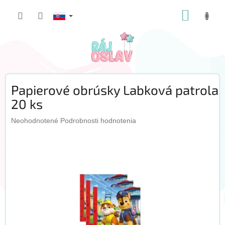
Prejsť
NÁKUP
na
obsah
KOŠÍK
Papierové obrúsky Labková patrola
20 ks
Priemerné
Neohodnotené
Podrobnosti hodnotenia
hodnotenie
produktu
je
0,0
z
5
hviezdičiek.