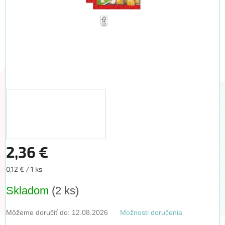
2,36 €
Jednotková
0,12 € / 1 ks
cena:
Skladom
(2 ks)
Môžeme doručiť do:
12.08.2026
Možnosti doručenia