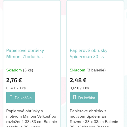
Papierové obrúsky
Papierové obrúsky
Mimoni Zloduch
Spiderman 20 ks
prichádza 20 ks
Skladom
(5 ks)
Skladom
(3 balenie)
2,76 €
2,48 €
Jednotková
Jednotková
0,14 € / 1 ks
0,12 € / 1 ks
cena:
cena:
Do košíka
Do košíka
Papierové obrúsky s
Papierové obrúsky s
motívom Mimoni Veľkosť po
motívom Spiderman
rozložení: 33x33 cm Balenie
Rozmer 33 x 33cm Balenie: