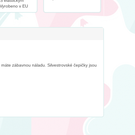
S elastickým
Výška cca 9 cm Vyrobeno
Vyrobeno v EU
v EU
 a máte zábavnou náladu. Silvestrovské čepičky jsou