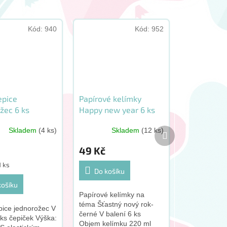
Kód:
940
Kód:
952
epice
Papírové kelímky
žec 6 ks
Happy new year 6 ks
Další
Skladem
(4 ks)
Skladem
(12 ks)
produkt
49 Kč
1 ks
Do košíku
košíku
Papírové kelímky na
téma Šťastný nový rok-
pice jednorožec V
černé V balení 6 ks
 ks čepiček Výška:
Objem kelímku 220 ml