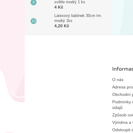
světle modrý 1 ks
4 Kč
Latexový balónek 30cm tm.
modrý 1ks
4,20 Kč
Z
á
p
a
t
Informac
í
O nás
Adresa pro
Obchodní 
Podmínky 
údajů
Způsob ově
Výměna a v
Odstoupit 