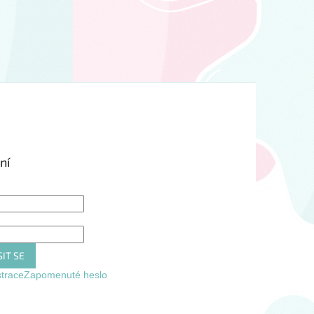
ní
IT SE
strace
Zapomenuté heslo