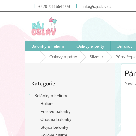
Přejít
+420 733 654 999
info@rajoslav.cz
na
obsah
Balónky a helium
Oslavy a párty
Girlandy
Domů
Oslavy a párty
Silvestr
Párty čepi
P
Pár
o
Přeskočit
s
Kategorie
Prům
kategorie
Neoh
t
hodno
r
produ
Balónky a helium
a
je
Helium
n
0,0
Foliové balónky
n
z
5
í
Chodící balónky
hvězd
p
Stojící balónky
a
Fóliové číslice