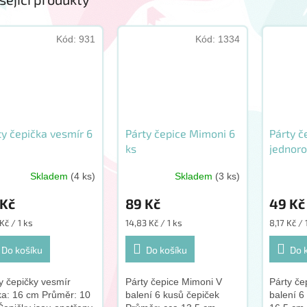
Kód:
931
Kód:
1334
ty čepička vesmír 6
Párty čepice Mimoni 6
Párty č
ks
jednoro
Skladem
(4 ks)
Skladem
(3 ks)
 Kč
89 Kč
49 Kč
ná
Měrná
Měrná
Kč / 1 ks
14,83 Kč / 1 ks
8,17 Kč / 
:
cena:
cena:
Do košíku
Do košíku
Do 
y čepičky vesmír
Párty čepice Mimoni V
Párty če
a: 16 cm Průměr: 10
balení 6 kusů čepiček
balení 6