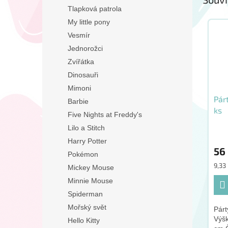
Tlapková patrola
My little pony
Vesmír
Jednorožci
Zvířátka
Dinosauři
Mimoni
Pár
Barbie
ks
Five Nights at Freddy's
Lilo a Stitch
Harry Potter
56
Pokémon
Měr
9,33 
Mickey Mouse
cena
Minnie Mouse
Spiderman
Mořský svět
Párt
Výšk
Hello Kitty