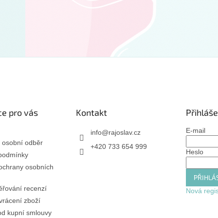
e pro vás
Kontakt
Přihláše
E-mail
info
@
rajoslav.cz
 osobní odběr
+420 733 654 999
Heslo
podmínky
ochrany osobních
PŘIHLÁS
řování recenzí
Nová regi
rácení zboží
od kupní smlouvy