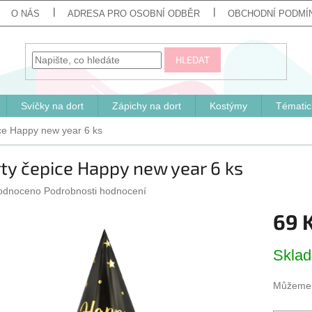
O NÁS
ADRESA PRO OSOBNÍ ODBĚR
OBCHODNÍ PODMÍ
HLEDAT
Svíčky na dort
Zápichy na dort
Kostýmy
Tématic
ce Happy new year 6 ks
ty čepice Happy new year 6 ks
ěrné
odnoceno
Podrobnosti hodnocení
cení
69 
ktu
Měrná
Skla
cena:
iček.
Můžeme d