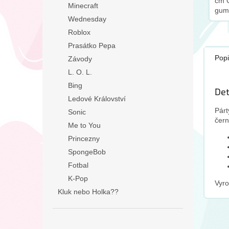
cm Č
Minecraft
gumi
Wednesday
čepi
Roblox
Prasátko Pepa
Popi
Závody
L. O. L.
Bing
Det
Ledové Království
Párt
Sonic
čern
Me to You
Princezny
SpongeBob
Fotbal
K-Pop
Vyr
Kluk nebo Holka??