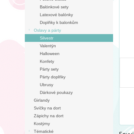
n
Balónkové sety
e
Latexové balónky
l
Doplňky k balonkům
Oslavy a párty
Silvestr
Valentýn
Halloween
Konfety
Párty sety
Párty doplňky
Ubrusy
Dárkové poukazy
Girlandy
Svíčky na dort
Zápichy na dort
Kostýmy
Tématické
Souvi