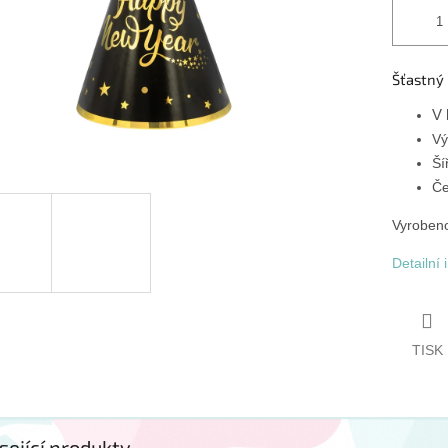
Šťastný 
V 
Vý
Ší
Če
Vyroben
Detailní
TISK
sející produkty