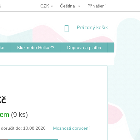
CZK
Čeština
NKY
PODMÍNKY OCHRANY OSOBNÍCH ÚDAJŮ
Přihlášení
ZPŮSOB OVĚ
NÁKUPNÍ
Prázdný košík
KOŠÍK
ké
Kluk nebo Holka??
Doprava a platba
Kontakty
Kč
dem
(9 ks)
oručit do:
10.08.2026
Možnosti doručení