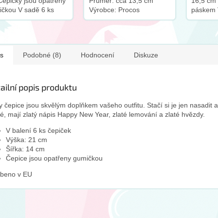
epičky jsou opatřeny
Průměr: cca 13,5 cm
16,5 cm 
čkou V sadě 6 ks
Výrobce: Procos
páskem 
ček Vyrobeno v EU
s
Podobné (8)
Hodnocení
Diskuze
ailní popis produktu
y čepice jsou skvělým doplňkem vašeho outfitu. Stačí si je jen nasadit
é, mají zlatý nápis Happy New Year, zlaté lemování a zlaté hvězdy.
V balení 6 ks čepiček
Výška: 21 cm
Šířka: 14 cm
Čepice jsou opatřeny gumičkou
obeno v EU