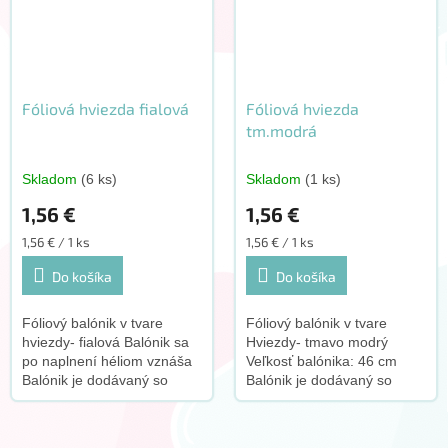
Fóliová hviezda fialová
Fóliová hviezda
tm.modrá
Skladom
(6 ks)
Skladom
(1 ks)
1,56 €
1,56 €
Jednotková
Jednotková
1,56 € / 1 ks
1,56 € / 1 ks
cena:
cena:
Do košíka
Do košíka
Fóliový balónik v tvare
Fóliový balónik v tvare
hviezdy- fialová Balónik sa
Hviezdy- tmavo modrý
po naplnení héliom vznáša
Veľkosť balónika: 46 cm
Balónik je dodávaný so
Balónik je dodávaný so
slamkou Veľkosť balónika:
slamkou K tomuto produktu
46cm K tomuto produktu
odporúčame dokúpiť tento
odporúčame dokúpiť tento...
doplnok: