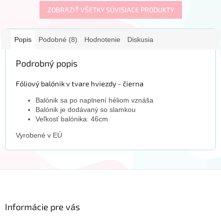
ZOBRAZIŤ VŠETKY SÚVISIACE PRODUKTY
Popis
Podobné (8)
Hodnotenie
Diskusia
Podrobný popis
Fóliový balónik v tvare hviezdy - čierna
Balónik sa po naplnení héliom vznáša
Balónik je dodávaný so slamkou
Veľkosť balónika: 46cm
Vyrobené v EÚ
Z
á
p
ä
Informácie pre vás
t