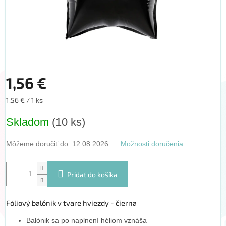
1,56 €
Jednotková
1,56 € / 1 ks
cena:
Skladom
(10 ks)
Môžeme doručiť do:
12.08.2026
Možnosti doručenia
Pridať do košíka
Fóliový balónik v tvare hviezdy - čierna
Balónik sa po naplnení héliom vznáša