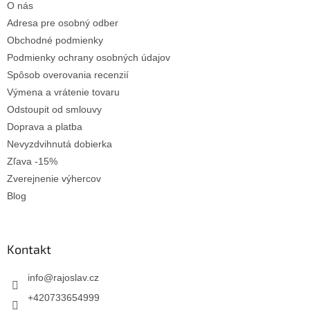
O nás
i
e
Adresa pre osobný odber
Obchodné podmienky
Podmienky ochrany osobných údajov
Spôsob overovania recenzií
Výmena a vrátenie tovaru
Odstoupit od smlouvy
Doprava a platba
Nevyzdvihnutá dobierka
Zľava -15%
Zverejnenie výhercov
Blog
Kontakt
info
@
rajoslav.cz
+420733654999