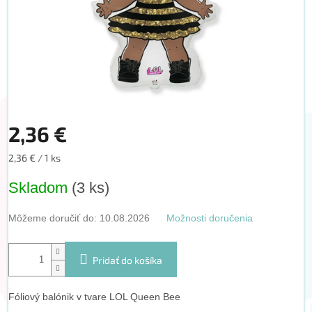
2,36 €
Jednotková
2,36 € / 1 ks
cena:
Skladom
(3 ks)
Môžeme doručiť do:
10.08.2026
Možnosti doručenia
Pridať do košíka
Fóliový balónik v tvare LOL Queen Bee