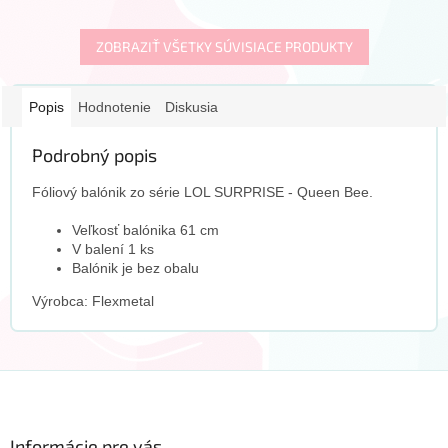
ZOBRAZIŤ VŠETKY SÚVISIACE PRODUKTY
Popis
Hodnotenie
Diskusia
Podrobný popis
Fóliový balónik zo série LOL SURPRISE - Queen Bee.
Veľkosť balónika 61 cm
V balení 1 ks
Balónik je bez obalu
Výrobca: Flexmetal
Z
á
p
ä
Informácie pre vás