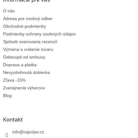
t
O nás
i
e
Adresa pre osobný odber
Obchodné podmienky
Podmienky ochrany osobných údajov
Spôsob overovania recenzií
Výmena a vrátenie tovaru
Odstoupit od smlouvy
Doprava a platba
Nevyzdvihnutá dobierka
Zľava -15%
Zverejnenie výhercov
Blog
Kontakt
info
@
rajoslav.cz