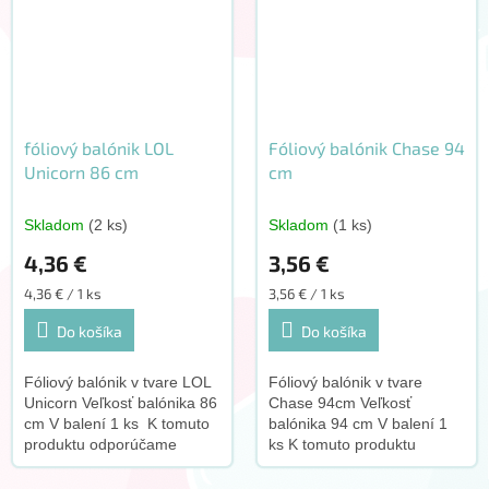
fóliový balónik LOL
Fóliový balónik Chase 94
Unicorn 86 cm
cm
Skladom
(2 ks)
Skladom
(1 ks)
4,36 €
3,56 €
Jednotková
Jednotková
4,36 € / 1 ks
3,56 € / 1 ks
cena:
cena:
Do košíka
Do košíka
Fóliový balónik v tvare LOL
Fóliový balónik v tvare
Unicorn Veľkosť balónika 86
Chase 94cm Veľkosť
cm V balení 1 ks K tomuto
balónika 94 cm V balení 1
produktu odporúčame
ks K tomuto produktu
dokúpiť tento doplnok:
odporúčame dokúpiť tento
doplnok: