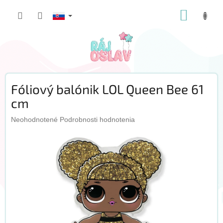
Prejsť
NÁKUP
na
obsah
KOŠÍK
Fóliový balónik LOL Queen Bee 61
cm
Priemerné
Neohodnotené
Podrobnosti hodnotenia
hodnotenie
produktu
je
0,0
z
5
hviezdičiek.