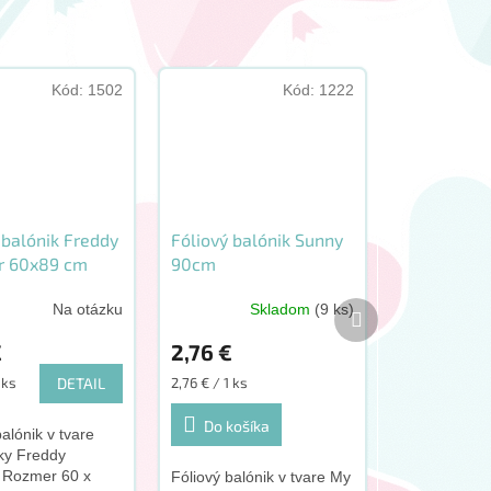
Kód:
1502
Kód:
1222
 balónik Freddy
Fóliový balónik Sunny
r 60x89 cm
90cm
Ďalší
Na otázku
Skladom
(9 ks)
né
produkt
nie
€
2,76 €
u
vá
Jednotková
 ks
DETAIL
2,76 € / 1 ks
cena:
Do košíka
balónik v tvare
ky Freddy
iek.
 Rozmer 60 x
Fóliový balónik v tvare My