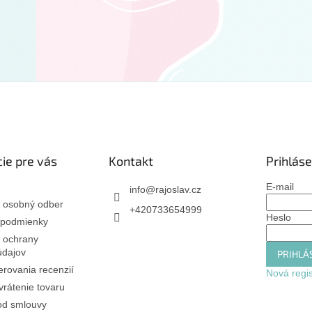
ie pre vás
Kontakt
Prihláse
E-mail
info
@
rajoslav.cz
 osobný odber
+420733654999
Heslo
podmienky
 ochrany
údajov
PRIHLÁS
rovania recenzií
Nová regis
rátenie tovaru
od smlouvy