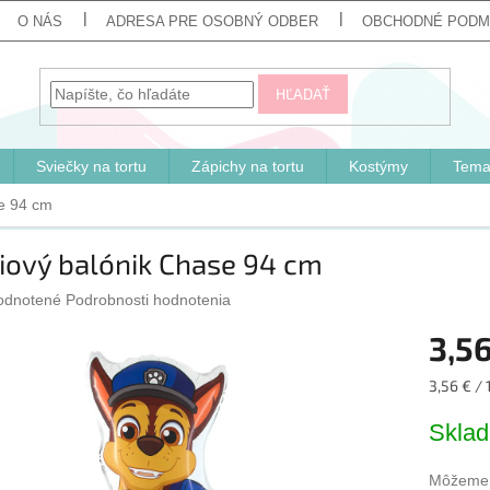
O NÁS
ADRESA PRE OSOBNÝ ODBER
OBCHODNÉ PODM
HĽADAŤ
Sviečky na tortu
Zápichy na tortu
Kostýmy
Tema
se 94 cm
iový balónik Chase 94 cm
erné
odnotené
Podrobnosti hodnotenia
tenie
3,56
ktu
Jednotk
3,56 € / 
cena:
Skla
ičiek.
Môžeme d