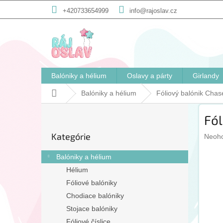
Prejsť
+420733654999
info@rajoslav.cz
na
obsah
Balóniky a hélium
Oslavy a párty
Girlandy
Domov
Balóniky a hélium
Fóliový balónik Cha
B
Fól
o
Preskočiť
č
Kategórie
Priem
kategórie
Neoh
n
hodno
ý
produ
Balóniky a hélium
p
je
Hélium
a
0,0
Fóliové balóniky
n
z
5
e
Chodiace balóniky
hviezd
l
Stojace balóniky
Fóliové číslice