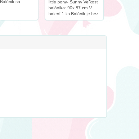
Balónik sa
little pony- Sunny Veľkosť
znáša 1 ks v
balónika: 90x 87 cm V
í
balení 1 ks Balónik je bez
obalu K tomuto produktu
odporúčame dokúpiť tento
doplnok: