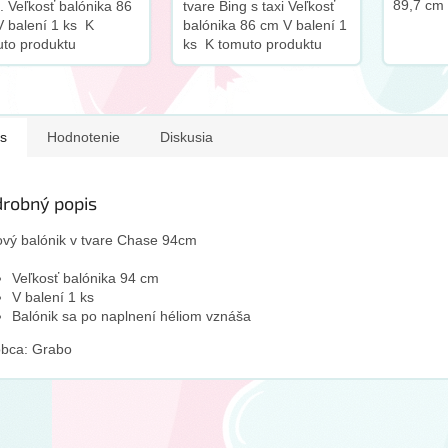
89,7 cm 
. Veľkosť balónika 86
tvare Bing s taxi Veľkosť
mierne v
 balení 1 ks K
balónika 86 cm V balení 1
balen
to produktu
ks K tomuto produktu
rúčame dokúpiť tento
odporúčame dokúpiť tento
nok:
doplnok:
s
Hodnotenie
Diskusia
robný popis
ový balónik v tvare Chase 94cm
Veľkosť balónika 94 cm
V balení 1 ks
Balónik sa po naplnení héliom vznáša
obca: Grabo