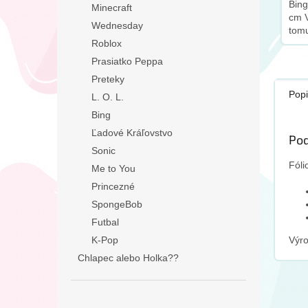
Bing
Minecraft
cm V
Wednesday
tomu
Roblox
odpo
dopl
Prasiatko Peppa
Preteky
Popi
L. O. L.
Bing
Ľadové Kráľovstvo
Pod
Sonic
Fóli
Me to You
Princezné
SpongeBob
Futbal
Výr
K-Pop
Chlapec alebo Holka??