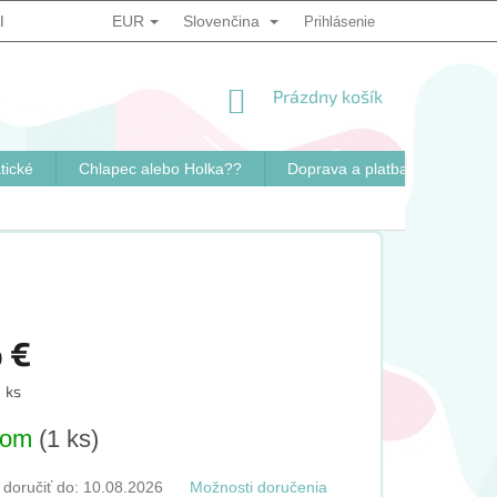
EUR
Slovenčina
IENKY
PODMIENKY OCHRANY OSOBNÝCH ÚDAJOV
Prihlásenie
SPÔSO
NÁKUPNÝ
Prázdny košík
KOŠÍK
tické
Chlapec alebo Holka??
Doprava a platba
Konta
 €
ová
1 ks
dom
(1 ks)
oručiť do:
10.08.2026
Možnosti doručenia