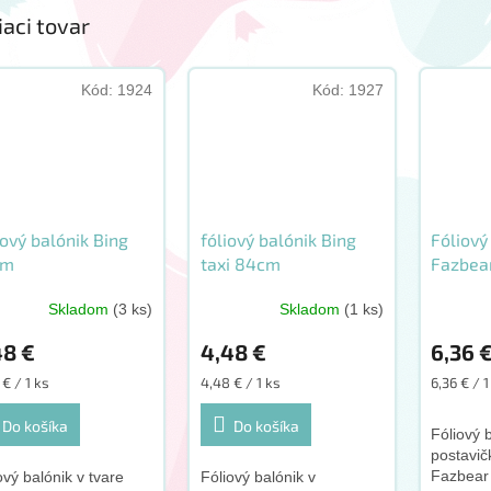
iaci tovar
Kód:
1924
Kód:
1927
iový balónik Bing
fóliový balónik Bing
Fóliový
cm
taxi 84cm
Fazbea
Skladom
(3 ks)
Skladom
(1 ks)
Priemer
hodnote
48 €
4,48 €
6,36 
produkt
je
otková
Jednotková
Jednotko
€ / 1 ks
4,48 € / 1 ks
6,36 € / 1
3,0
:
cena:
cena:
z
Do košíka
Do košíka
Fóliový 
5
postavič
hviezdič
Fazbear
ový balónik v tvare
Fóliový balónik v