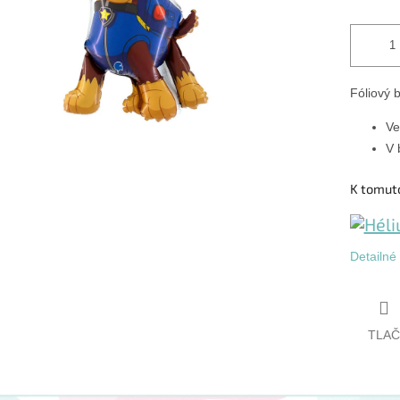
Fóliový 
Ve
V 
K tomut
Detailné
TLAČ