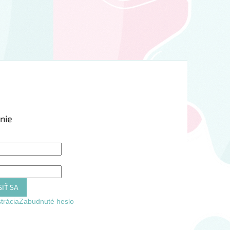
nie
IŤ SA
trácia
Zabudnuté heslo