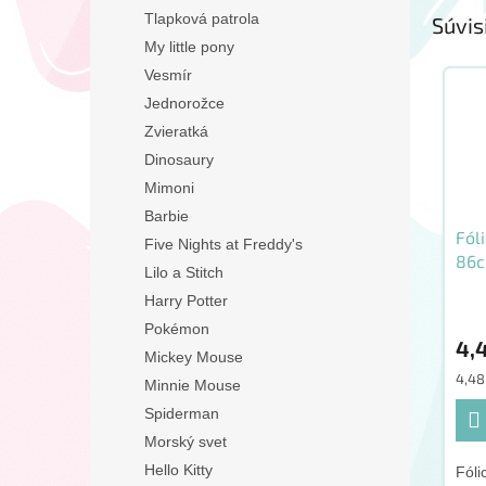
Tlapková patrola
Súvis
My little pony
Vesmír
Jednorožce
Zvieratká
Dinosaury
Mimoni
Barbie
Fól
Five Nights at Freddy's
86
Lilo a Stitch
Harry Potter
Pokémon
4,
Mickey Mouse
Jedn
4,48 
Minnie Mouse
cena
Spiderman
Morský svet
Hello Kitty
Fóli