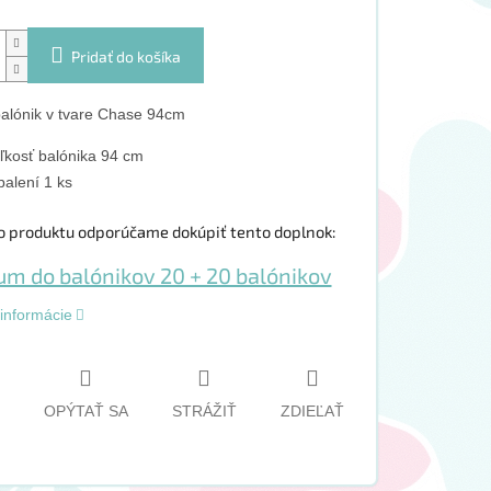
Pridať do košíka
balónik v tvare Chase 94cm
ľkosť balónika 94 cm
balení 1 ks
o produktu odporúčame dokúpiť tento doplnok:
 informácie
OPÝTAŤ SA
STRÁŽIŤ
ZDIEĽAŤ