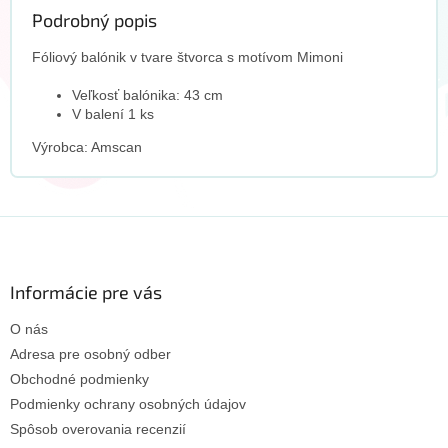
Podrobný popis
Fóliový balónik v tvare štvorca s motívom Mimoni
Veľkosť balónika: 43 cm
V balení 1 ks
Výrobca: Amscan
Z
á
p
ä
Informácie pre vás
t
O nás
i
e
Adresa pre osobný odber
Obchodné podmienky
Podmienky ochrany osobných údajov
Spôsob overovania recenzií