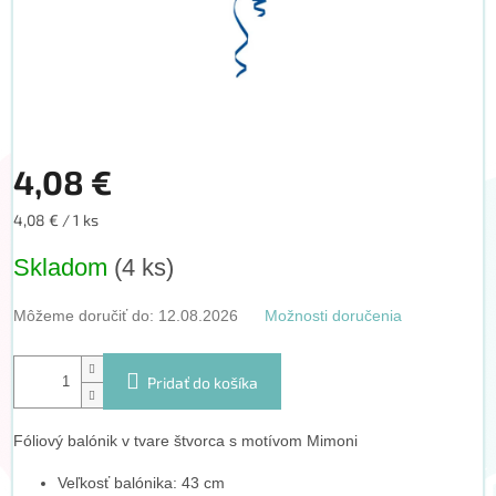
4,08 €
Jednotková
4,08 € / 1 ks
cena:
Skladom
(4 ks)
Môžeme doručiť do:
12.08.2026
Možnosti doručenia
Pridať do košíka
Fóliový balónik v tvare štvorca s motívom Mimoni
Veľkosť balónika: 43 cm