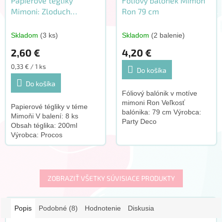
Papierové tégliky
Fóliový balonek Mimoň
Mimoni: Zloduch
Ron 79 cm
prichádza 8 ks
Skladom
(3 ks)
Skladom
(2 balenie)
2,60 €
4,20 €
Jednotková
0,33 € / 1 ks
Do košíka
cena:
Do košíka
Fóliový balónik v motíve
mimoni Ron Veľkosť
Papierové tégliky v téme
balónika: 79 cm Výrobca:
Mimoňi V balení: 8 ks
Party Deco
Obsah téglika: 200ml
Výrobca: Procos
ZOBRAZIŤ VŠETKY SÚVISIACE PRODUKTY
Popis
Podobné (8)
Hodnotenie
Diskusia