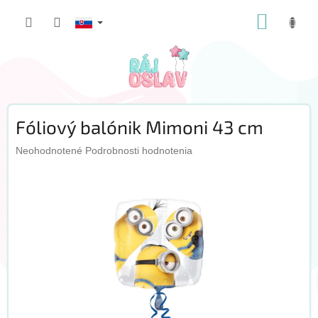
Prejsť
NÁKUP
na
obsah
KOŠÍK
Fóliový balónik Mimoni 43 cm
Priemerné
Neohodnotené
Podrobnosti hodnotenia
hodnotenie
produktu
je
0,0
z
5
hviezdičiek.