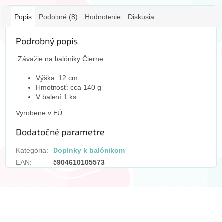
Popis
Podobné (8)
Hodnotenie
Diskusia
Podrobný popis
Závažie na balóniky Čierne
Výška: 12 cm
Hmotnosť: cca 140 g
V balení 1 ks
Vyrobené v EÚ
Dodatočné parametre
Kategória
:
Doplnky k balónikom
EAN
:
5904610105573
Z
á
p