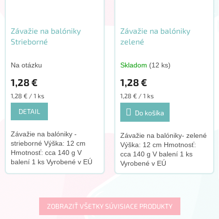
Závažie na balóniky
Závažie na balóniky
Strieborné
zelené
Na otázku
Skladom
(12 ks)
1,28 €
1,28 €
Jednotková
Jednotková
1,28 € / 1 ks
1,28 € / 1 ks
cena:
cena:
DETAIL
Do košíka
Závažie na balóniky -
Závažie na balóniky- zelené
strieborné Výška: 12 cm
Výška: 12 cm Hmotnosť:
Hmotnosť: cca 140 g V
cca 140 g V balení 1 ks
balení 1 ks Vyrobené v EÚ
Vyrobené v EÚ
ZOBRAZIŤ VŠETKY SÚVISIACE PRODUKTY