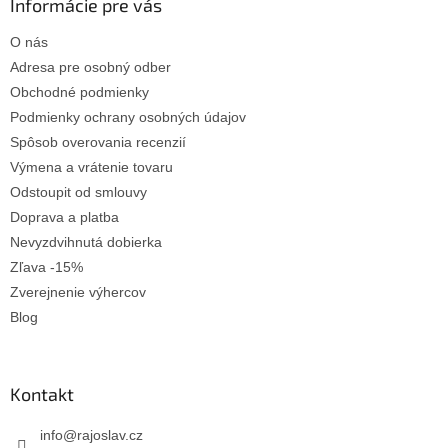
ä
Informácie pre vás
t
O nás
i
e
Adresa pre osobný odber
Obchodné podmienky
Podmienky ochrany osobných údajov
Spôsob overovania recenzií
Výmena a vrátenie tovaru
Odstoupit od smlouvy
Doprava a platba
Nevyzdvihnutá dobierka
Zľava -15%
Zverejnenie výhercov
Blog
Kontakt
info
@
rajoslav.cz