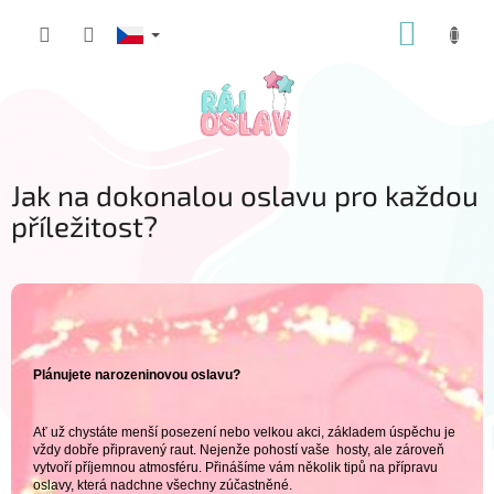
Přejít
NÁKUP
na
obsah
KOŠÍK
Jak na dokonalou oslavu pro každou
příležitost?
Plánujete narozeninovou oslavu?
Ať už chystáte menší posezení nebo velkou akci, základem úspěchu je
vždy dobře připravený raut. Nejenže pohostí vaše hosty, ale zároveň
vytvoří příjemnou atmosféru. Přinášíme vám několik tipů na přípravu
oslavy, která nadchne všechny zúčastněné.