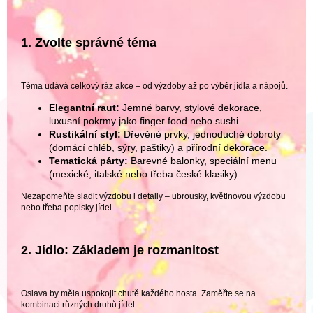
1. Zvolte správné téma
Téma udává celkový ráz akce – od výzdoby až po výběr jídla a nápojů.
Elegantní raut:
Jemné barvy, stylové dekorace,
luxusní pokrmy jako finger food nebo sushi.
Rustikální styl:
Dřevěné prvky, jednoduché dobroty
(domácí chléb, sýry, paštiky) a přírodní dekorace.
Tematická párty:
Barevné balonky, speciální menu
(mexické, italské nebo třeba české klasiky).
Nezapomeňte sladit výzdobu i detaily – ubrousky, květinovou výzdobu
nebo třeba popisky jídel.
2. Jídlo: Základem je rozmanitost
Oslava by měla uspokojit chutě každého hosta. Zaměřte se na
kombinaci různých druhů jídel: