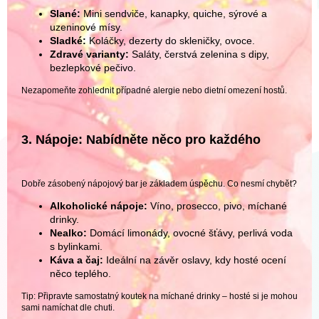
Slané:
Mini sendviče, kanapky, quiche, sýrové a
uzeninové mísy.
Sladké:
Koláčky, dezerty do skleničky, ovoce.
Zdravé varianty:
Saláty, čerstvá zelenina s dipy,
bezlepkové pečivo.
Nezapomeňte zohlednit případné alergie nebo dietní omezení hostů.
3. Nápoje: Nabídněte něco pro každého
Dobře zásobený nápojový bar je základem úspěchu. Co nesmí chybět?
Alkoholické nápoje:
Víno, prosecco, pivo, míchané
drinky.
Nealko:
Domácí limonády, ovocné šťávy, perlivá voda
s bylinkami.
Káva a čaj:
Ideální na závěr oslavy, kdy hosté ocení
něco teplého.
Tip: Připravte samostatný koutek na míchané drinky – hosté si je mohou
sami namíchat dle chuti.