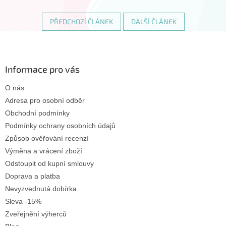
PŘEDCHOZÍ ČLÁNEK
DALŠÍ ČLÁNEK
Z
á
p
a
Informace pro vás
t
O nás
í
Adresa pro osobní odběr
Obchodní podmínky
Podmínky ochrany osobních údajů
Způsob ověřování recenzí
Výměna a vrácení zboží
Odstoupit od kupní smlouvy
Doprava a platba
Nevyzvednutá dobírka
Sleva -15%
Zveřejnění výherců