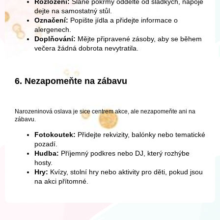
Rozložení:
Slané pokrmy oddělte od sladkých, nápoje
dejte na samostatný stůl.
Označení:
Popište jídla a přidejte informace o
alergenech.
Doplňování:
Mějte připravené zásoby, aby se během
večera žádná dobrota nevytratila.
6. Nezapomeňte na zábavu
Narozeninová oslava je sice centrem akce, ale nezapomeňte ani na
zábavu.
Fotokoutek:
Přidejte rekvizity, balónky nebo tematické
pozadí.
Hudba:
Příjemný podkres nebo DJ, který rozhýbe
hosty.
Hry:
Kvízy, stolní hry nebo aktivity pro děti, pokud jsou
na akci přítomné.