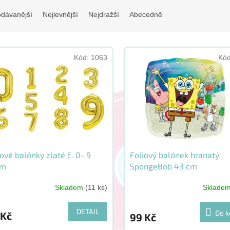
odávanější
Nejlevnější
Nejdražší
Abecedně
Kód:
1063
Kó
iové balónky zlaté č. 0- 9
Foliový balónek hranatý
cm
SpongeBob 43 cm
Skladem
(11 ks)
Sklade
měrné
nocení
uktu
DETAIL
Do k
 Kč
99 Kč