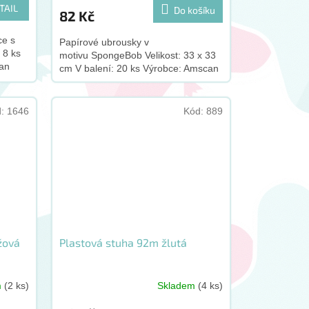
TAIL
Do košíku
82 Kč
ce s
Papírové ubrousky v
 8 ks
motivu SpongeBob Velikost: 33 x 33
can
cm V balení: 20 ks Výrobce: Amscan
d:
1646
Kód:
889
žová
Plastová stuha 92m žlutá
m
(2 ks)
Skladem
(4 ks)