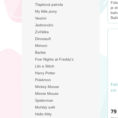
Fóli
z
Tlapková patrola
je d
5
My little pony
bal
hvěz
Baló
Vesmír
nap
Jednorožci
Zvířátka
Dinosauři
Mimoni
Barbie
Five Nights at Freddy's
Lilo a Stitch
Harry Potter
Pokémon
Fol
Mickey Mouse
cm
Minnie Mouse
Spiderman
Mořský svět
79
Hello Kitty