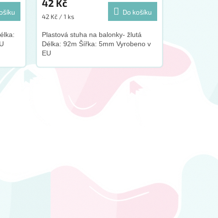
42 Kč
ošíku
Do košíku
Měrná
42 Kč / 1 ks
cena:
élka:
Plastová stuha na balonky- žlutá
EU
Délka: 92m Šířka: 5mm Vyrobeno v
EU