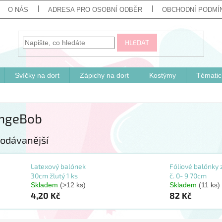
O NÁS
ADRESA PRO OSOBNÍ ODBĚR
OBCHODNÍ PODMÍ
HLEDAT
Svíčky na dort
Zápichy na dort
Kostýmy
Tématic
ngeBob
odávanější
Latexový balónek
Fóliové balónky 
30cm žlutý 1 ks
č. 0- 9 70cm
Skladem
(>12 ks)
Skladem
(11 ks)
4,20 Kč
82 Kč