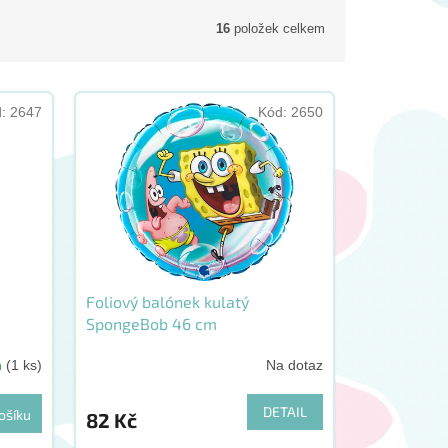
16
položek celkem
d:
2647
Kód:
2650
Foliový balónek kulatý
SpongeBob 46 cm
m
(1 ks)
Na dotaz
DETAIL
ošíku
82 Kč