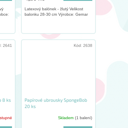
vý
Latexový balónek - žlutý Velikost
obce:
balonku 28-30 cm Výrobce: Gemar
d:
2641
Kód:
2638
b 8 ks
Papírové ubrousky SpongeBob
20 ks
stupné
Skladem
(1 balení)