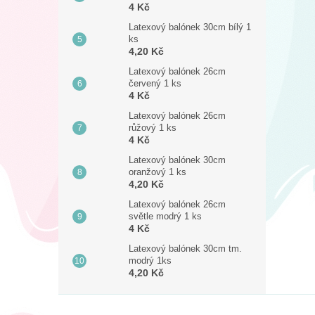
4 Kč
Latexový balónek 30cm bílý 1
ks
4,20 Kč
Latexový balónek 26cm
červený 1 ks
4 Kč
Latexový balónek 26cm
růžový 1 ks
4 Kč
Latexový balónek 30cm
oranžový 1 ks
4,20 Kč
Latexový balónek 26cm
světle modrý 1 ks
4 Kč
Latexový balónek 30cm tm.
modrý 1ks
4,20 Kč
Z