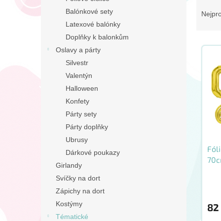
Ř
n
a
Balónkové sety
Nejpr
e
z
Latexové balónky
l
e
Doplňky k balonkům
V
n
Oslavy a párty
ý
í
Silvestr
p
p
Valentýn
i
r
s
o
Halloween
p
d
Konfety
r
u
Párty sety
o
k
Párty doplňky
d
t
Ubrusy
u
ů
Fól
k
Dárkové poukazy
70
t
Girlandy
ů
Svíčky na dort
Prů
hod
Zápichy na dort
prod
Kostýmy
82
je
Tématické
5,0