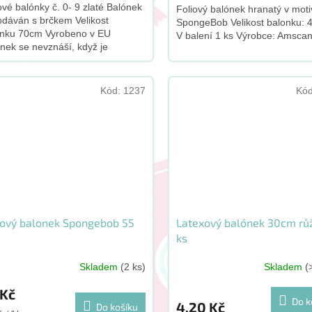
ové balónky č. 0- 9 zlaté Balónek
Foliový balónek hranatý v moti
odáván s brčkem Velikost
SpongeBob Velikost balonku: 
onku 70cm Vyrobeno v EU
V balení 1 ks Výrobce: Amsca
diček.
nek se nevznáší, když je
lněn heliem
Kód:
1237
Kó
iový balonek Spongebob 55
Latexový balónek 30cm růž
ks
Skladem
(2 ks)
Skladem
(
 Kč
Do k
4,20 Kč
Do košíku