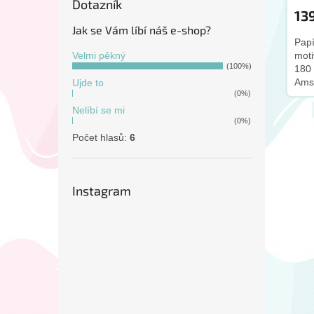
Dotazník
13
Jak se Vám líbí náš e-shop?
Papí
mot
Velmi pěkný
(100%)
180 
Ams
Ujde to
(0%)
Nelíbí se mi
(0%)
Počet hlasů:
6
Instagram