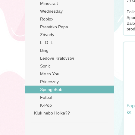
Měr
79 Kč
Minecraft
cena
Wednesday
Foli
Spon
Roblox
Balo
Prasátko Pepa
pro
Závody
tent
L. O. L.
Bing
Ledové Království
Sonic
Me to You
Princezny
SpongeBob
Fotbal
Pap
K-Pop
ks
Kluk nebo Holka??