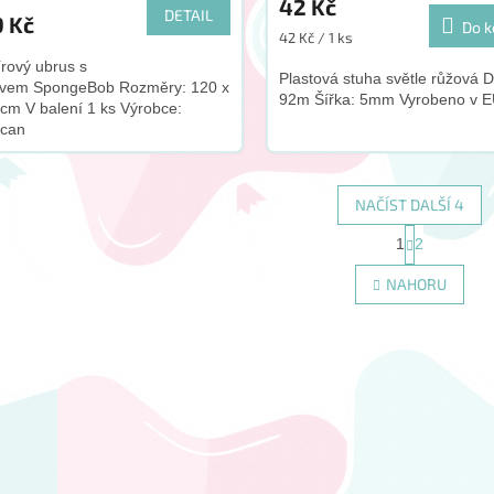
42 Kč
DETAIL
9 Kč
Do k
Měrná
42 Kč / 1 ks
cena:
rový ubrus s
Plastová stuha světle růžová D
ivem SpongeBob Rozměry: 120 x
92m Šířka: 5mm Vyrobeno v 
cm V balení 1 ks Výrobce:
can
NAČÍST DALŠÍ 4
S
1
2
O
t
r
v
NAHORU
á
l
n
á
k
d
o
a
v
c
á
í
n
p
í
r
v
k