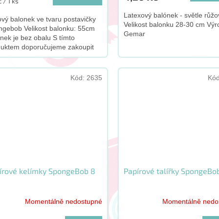
ná
 / 1 ks
:
Latexový balónek - světle růžo
ový balonek ve tvaru postavičky
Velikost balonku 28-30 cm Výr
gebob Velikost balonku: 55cm
Gemar
nek je bez obalu S tímto
duktem doporučujeme zakoupit
o doplněk:
Kód:
2635
Kó
írové kelímky SpongeBob 8
Papírové talířky SpongeBo
Momentálně nedostupné
Momentálně nedo