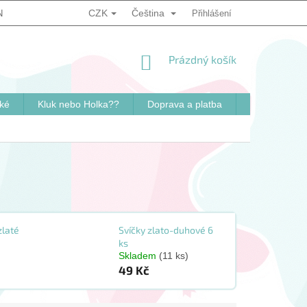
CZK
Čeština
NKY
PODMÍNKY OCHRANY OSOBNÍCH ÚDAJŮ
Přihlášení
ZPŮSOB OVĚ
NÁKUPNÍ
Prázdný košík
KOŠÍK
ké
Kluk nebo Holka??
Doprava a platba
Kontakty
zlaté
Svíčky zlato-duhové 6
ks
Skladem
(11 ks)
49 Kč