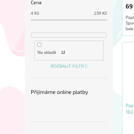
Cena
69
4
Kč
139
Kč
Papí
Spo
bale
Na skladě
12
ROZBALIT FILTR
Přijímáme online platby
Pap
180