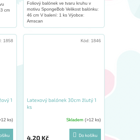
Foliový balónek ve tvaru kruhu v
vu
motivu SpongeBob Velikost balónku:
43 cm
46 cm V balení: 1 ks Výobce:
n
Amscan
d:
1858
Kód:
1846
ový 1
Latexový balónek 30cm žlutý 1
ks
>12 ks)
Skladem
(>12 ks)
ošíku
Do košíku
4,20 Kč