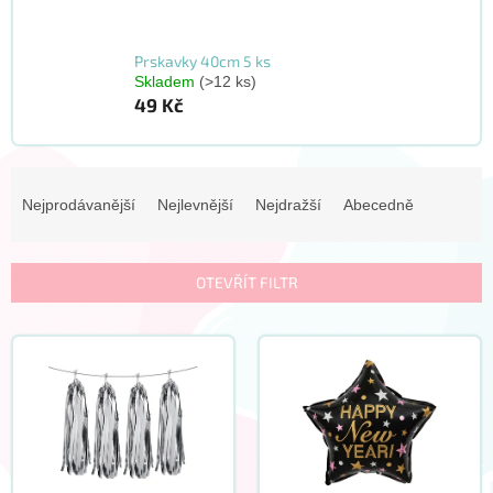
Prskavky 40cm 5 ks
Skladem
(>12 ks)
49 Kč
Ř
a
Nejprodávanější
Nejlevnější
Nejdražší
Abecedně
z
e
n
OTEVŘÍT FILTR
í
p
V
r
ý
o
p
d
i
u
s
k
p
t
r