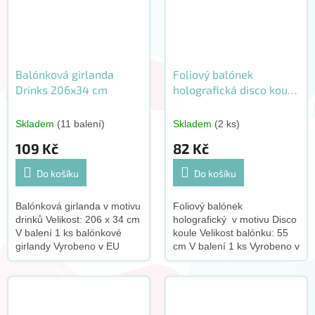
Balónková girlanda
Foliový balónek
Drinks 206x34 cm
holografická disco koule
55 cm
Skladem
(11 balení)
Skladem
(2 ks)
109 Kč
82 Kč
Do košíku
Do košíku
Balónková girlanda v motivu
Foliový balónek
drinků Velikost: 206 x 34 cm
holografický v motivu Disco
V balení 1 ks balónkové
koule Velikost balónku: 55
girlandy Vyrobeno v EU
cm V balení 1 ks Vyrobeno v
EU