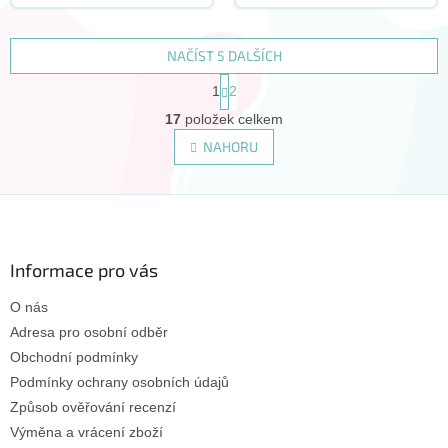
v EU
tímto produktem
doporučujeme zakoupit
tento doplněk:
NAČÍST 5 DALŠÍCH
S
1
2
t
O
r
17
položek celkem
v
á
l
NAHORU
n
á
k
d
o
v
Z
a
á
c
á
n
í
p
í
p
a
Informace pro vás
r
t
v
O nás
í
k
Adresa pro osobní odběr
y
v
Obchodní podmínky
ý
Podmínky ochrany osobních údajů
p
Způsob ověřování recenzí
i
s
Výměna a vrácení zboží