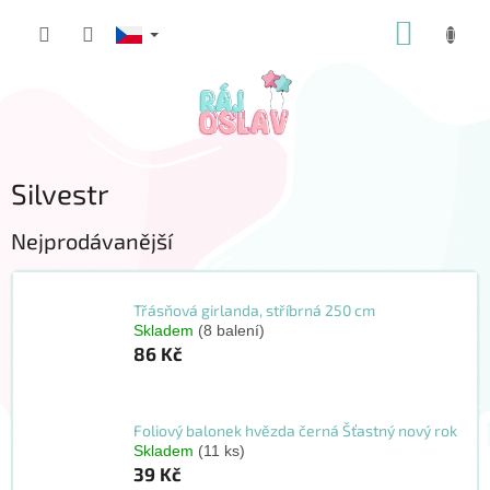
Přejít
NÁKUP
na
obsah
KOŠÍK
Silvestr
Nejprodávanější
Třásňová girlanda, stříbrná 250 cm
Skladem
(8 balení)
86 Kč
Foliový balonek hvězda černá Šťastný nový rok
Skladem
(11 ks)
39 Kč