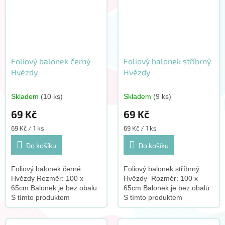
Foliový balonek černý
Foliový balonek stříbrný
Hvězdy
Hvězdy
Skladem
(10 ks)
Skladem
(9 ks)
69 Kč
69 Kč
Měrná
Měrná
69 Kč / 1 ks
69 Kč / 1 ks
cena:
cena:
Do košíku
Do košíku
Foliový balonek černé
Foliový balonek stříbrný
Hvězdy Rozměr: 100 x
Hvězdy Rozměr: 100 x
65cm Balonek je bez obalu
65cm Balonek je bez obalu
S tímto produktem
S tímto produktem
doporučujeme zakoupit
doporučujeme zakoupit
tento doplněk:
tento doplněk: