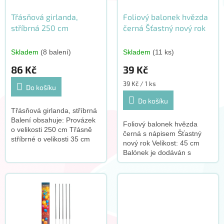
ů
o
d
Třásňová girlanda,
Foliový balonek hvězda
u
stříbrná 250 cm
černá Šťastný nový rok
k
t
Skladem
(8 balení)
Skladem
(11 ks)
ů
86 Kč
39 Kč
Měrná
39 Kč / 1 ks
Do košíku
cena:
Do košíku
Třásňová girlanda, stříbrná
Balení obsahuje: Provázek
Foliový balonek hvězda
o velikosti 250 cm Třásně
černá s nápisem Šťastný
stříbrné o velikosti 35 cm
nový rok Velikost: 45 cm
Sada určena pro vlastní
Balónek je dodáván s
montáž Vyrobeno v EU
brčkem V balení 1 ks S
tímto produktem
doporučujeme zakoupit
tento doplněk: