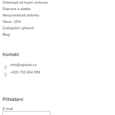
u
Odstoupit od kupní smlouvy
Doprava a platba
Nevyzvednutá dobírka
Sleva -15%
Zveřejnění výherců
Blog
Kontakt
info
@
rajoslav.cz
+420 733 654 999
Přihlášení
E-mail