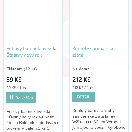
Foliový balonek hvězda
Konfety šampaňské
Šťastný nový rok
zlaté
Skladem
(12 ks)
Na dotaz
39 Kč
212 Kč
Měrná
Měrná
39 Kč / 1 ks
212 Kč / 1 ks
cena:
cena:
DETAIL
Do košíku
Konfety barevné kruhy
Foliový balonek hvězda
šampaňské zlatá láhev
Šťastný nový rok Velikost:
Výška: cca 32 cm Výrobek
45 cm Balónek je dodáván s
je na jedno použití Vyrobeno
brčkem V balení 1 ks S