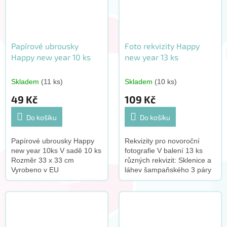
Papírové ubrousky
Foto rekvizity Happy
Happy new year 10 ks
new year 13 ks
Skladem
(11 ks)
Skladem
(10 ks)
49 Kč
109 Kč
Do košíku
Do košíku
Papírové ubrousky Happy
Rekvizity pro novoroční
new year 10ks V sadě 10 ks
fotografie V balení 13 ks
Rozměr 33 x 33 cm
různých rekvizit: Sklenice a
Vyrobeno v EU
láhev šampaňského 3 páry
různých brýlí Zlaté rty Zlatý
motýlek s černými hvězdami
Indikátor s...