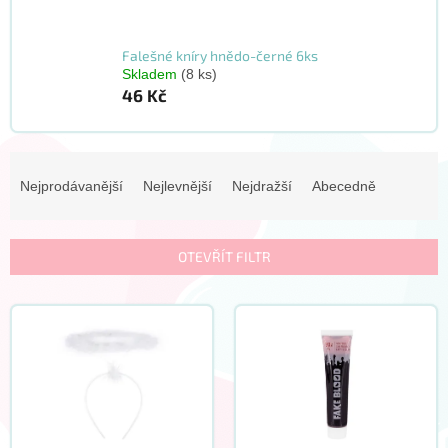
Falešné kníry hnědo-černé 6ks
Skladem
(8 ks)
46 Kč
Ř
a
Nejprodávanější
Nejlevnější
Nejdražší
Abecedně
z
e
n
OTEVŘÍT FILTR
í
p
V
r
ý
o
p
d
i
u
s
k
p
t
r