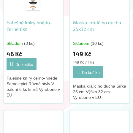
Falešné kníry hnědo-
Maska králičího ducha
černé 6ks
25x32 cm
Skladem
(8 ks)
Skladem
(10 ks)
46 Kč
149 Kč
Měrná
149 Kč / 1 ks
Do košíku
cena:
Do košíku
Falešné kníry černo-hnědé
Samolepicí Různé styly V
Maska králičího ducha Šířka
balení 6 ks knírů Vyrobeno v
25 cm Výška 32 cm
EU
Vyrobeno v EU