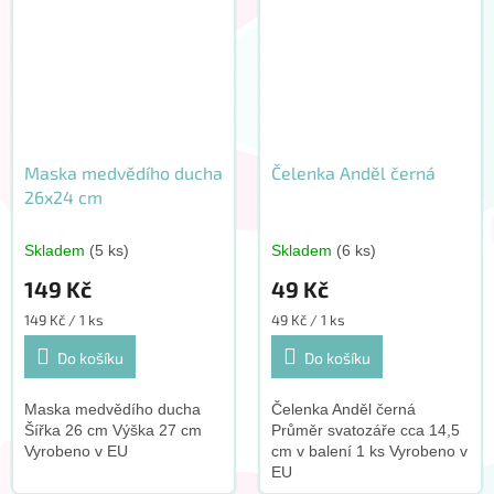
Maska medvědího ducha
Čelenka Anděl černá
26x24 cm
Skladem
(5 ks)
Skladem
(6 ks)
149 Kč
49 Kč
Měrná
Měrná
149 Kč / 1 ks
49 Kč / 1 ks
cena:
cena:
Do košíku
Do košíku
Maska medvědího ducha
Čelenka Anděl černá
Šířka 26 cm Výška 27 cm
Průměr svatozáře cca 14,5
Vyrobeno v EU
cm v balení 1 ks Vyrobeno v
EU