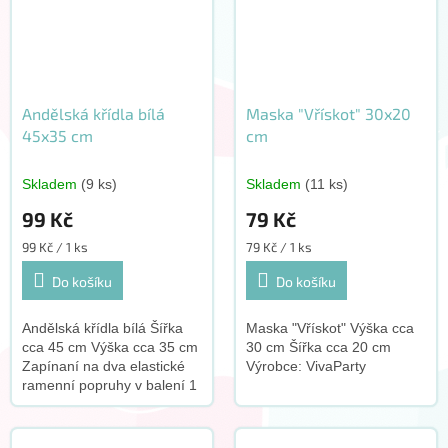
Andělská křídla bílá
Maska "Vřískot" 30x20
45x35 cm
cm
Skladem
(9 ks)
Skladem
(11 ks)
99 Kč
79 Kč
Měrná
Měrná
99 Kč / 1 ks
79 Kč / 1 ks
cena:
cena:
Do košíku
Do košíku
Andělská křídla bílá Šířka
Maska "Vřískot" Výška cca
cca 45 cm Výška cca 35 cm
30 cm Šířka cca 20 cm
Zapínaní na dva elastické
Výrobce: VivaParty
ramenní popruhy v balení 1
ks Vyrobeno v EU