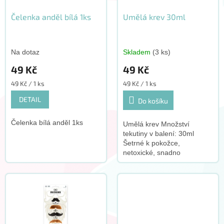
ů
o
d
Čelenka anděl bílá 1ks
Umělá krev 30ml
u
k
t
Na dotaz
Skladem
(3 ks)
ů
49 Kč
49 Kč
Měrná
Měrná
49 Kč / 1 ks
49 Kč / 1 ks
cena:
cena:
DETAIL
Do košíku
Čelenka bílá anděl 1ks
Umělá krev Množství
tekutiny v balení: 30ml
Šetrné k pokožce,
netoxické, snadno
omyvatelné Složení: Voda
39%, Dextrin 40%,
Propylenglykol 10%,
Glycerin 8%, Fenoxyethanol
0,9%,...