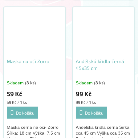
Maska na oči Zorro
Andělská křídla černá
45x35 cm
Skladem
(8 ks)
Skladem
(8 ks)
59 Kč
99 Kč
Měrná
Měrná
59 Kč / 1 ks
99 Kč / 1 ks
cena:
cena:
Do košíku
Do košíku
Maska černá na oči- Zorro
Andělská křídla černá Šířka
Šířka: 18 cm Výška: 7.5 cm
cca 45 cm Výška cca 35 cm