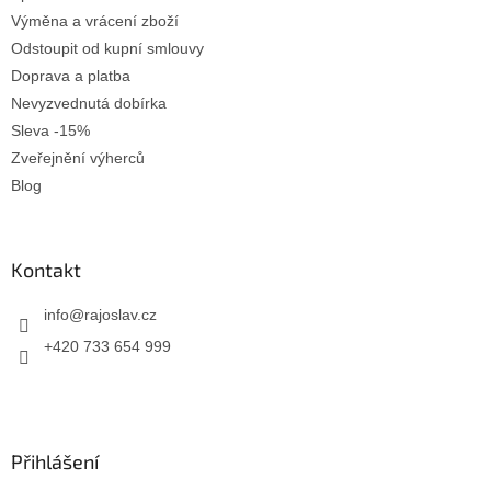
s
Výměna a vrácení zboží
u
Odstoupit od kupní smlouvy
Doprava a platba
Nevyzvednutá dobírka
Sleva -15%
Zveřejnění výherců
Blog
Kontakt
info
@
rajoslav.cz
+420 733 654 999
Přihlášení