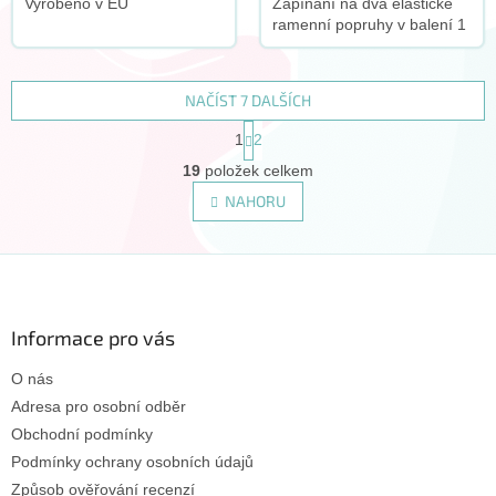
Vyrobeno v EU
Zapínaní na dva elastické
ramenní popruhy v balení 1
ks Vyrobeno v EU
NAČÍST 7 DALŠÍCH
S
1
2
t
O
r
19
položek celkem
v
á
l
NAHORU
n
á
k
d
o
v
Z
a
á
c
á
n
í
p
í
p
a
Informace pro vás
r
t
v
O nás
í
k
Adresa pro osobní odběr
y
v
Obchodní podmínky
ý
Podmínky ochrany osobních údajů
p
Způsob ověřování recenzí
i