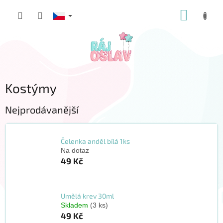
Přejít
NÁKUP
na
obsah
KOŠÍK
Kostýmy
Nejprodávanější
Čelenka anděl bílá 1ks
Na dotaz
49 Kč
Umělá krev 30ml
Skladem
(3 ks)
49 Kč