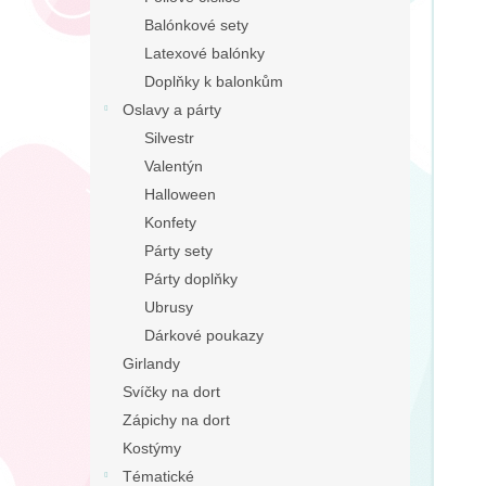
n
Balónkové sety
e
Latexové balónky
l
Doplňky k balonkům
Oslavy a párty
Silvestr
Valentýn
Halloween
Konfety
Párty sety
Párty doplňky
Ubrusy
Dárkové poukazy
Girlandy
Svíčky na dort
Zápichy na dort
Kostýmy
Tématické