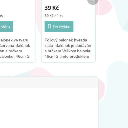
produkt
39 Kč
Měrná
 ks
39 Kč / 1 ks
cena:
košíku
Do košíku
balónek ve tvaru
Foliový balonek hvězda
 červená Balónek
zlatá Balónek je dodáván
ván s brčkem
s brčkem Velikost balonku
 balonku: 46cm S
46cm S tímto produktem
roduktem
doporučujeme zakoupit
ujeme zakoupit
tento doplněk:
plněk: