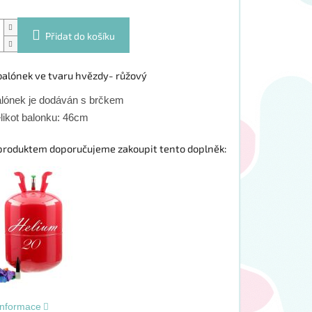
Přidat do košíku
balónek ve tvaru hvězdy- růžový
lónek je dodáván s brčkem
likot balonku: 46cm
produktem doporučujeme zakoupit tento doplněk:
 informace