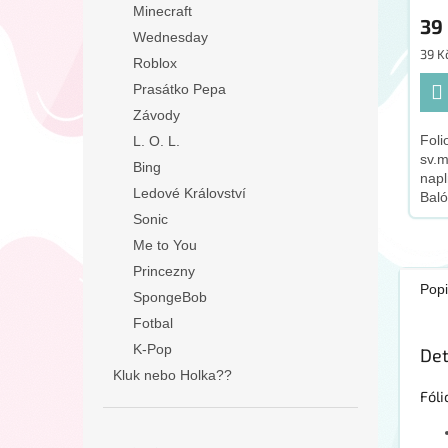
Minecraft
39
Wednesday
Měr
39 Kč
Roblox
cena
Prasátko Pepa
Závody
Foli
L. O. L.
sv.
Bing
napl
Ledové Království
Baló
brčk
Sonic
46c
Me to You
dop
Princezny
tento
Popi
SpongeBob
Fotbal
K-Pop
Det
Kluk nebo Holka??
Fóli