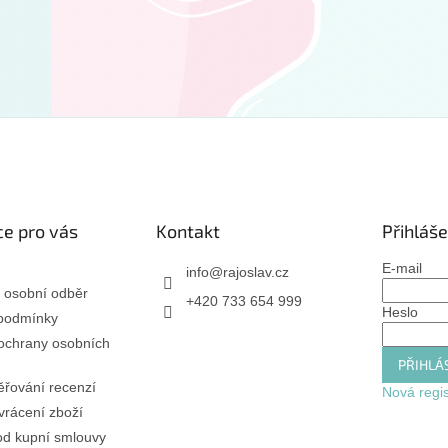
e pro vás
Kontakt
Přihláše
E-mail
info
@
rajoslav.cz
 osobní odběr
+420 733 654 999
Heslo
podmínky
ochrany osobních
PŘIHLÁS
řování recenzí
Nová regi
rácení zboží
od kupní smlouvy