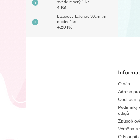
světle modrý 1 ks
4 Kč
Latexový balónek 30cm tm.
modrý 1ks
4,20 Kč
Z
á
p
a
t
Informac
í
O nás
Adresa pro
Obchodní 
Podmínky 
údajů
Způsob ově
Výměna a v
Odstoupit 