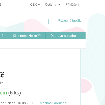
CZK
Čeština
NKY
PODMÍNKY OCHRANY OSOBNÍCH ÚDAJŮ
Přihlášení
ZPŮSOB OVĚ
NÁKUPNÍ
Prázdný košík
KOŠÍK
ké
Kluk nebo Holka??
Doprava a platba
Kontakty
Kč
 ks
dem
(6 ks)
oručit do:
10.08.2026
Možnosti doručení