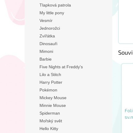
Tlapková patrola
My little pony
Vesmír
Jednorožci
Zvířátka
Dinosauři
Souvi
Mimoni
Barbie
Five Nights at Freddy's
Lilo a Stitch
Harry Potter
Pokémon
Mickey Mouse
Minnie Mouse
Fol
Spiderman
sv.
Mořský svět
Hello Kitty