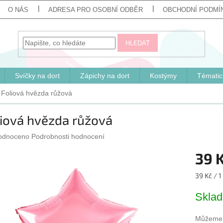
O NÁS
ADRESA PRO OSOBNÍ ODBĚR
OBCHODNÍ PODMÍ
HLEDAT
Svíčky na dort
Zápichy na dort
Kostýmy
Tématic
Foliová hvězda růžová
iová hvězda růžová
ěrné
odnoceno
Podrobnosti hodnocení
cení
39 
ktu
Měrná
39 Kč / 1
cena:
Skla
iček.
Můžeme d