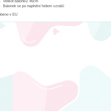
Velikot balonku: 46cm
Balonek se po naplnění heliem vznáší
obeno v EU