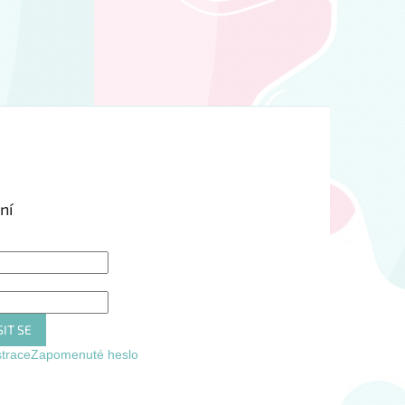
ní
IT SE
strace
Zapomenuté heslo