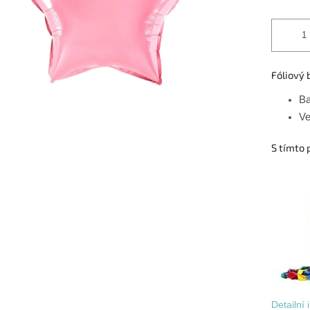
Fóliový 
Ba
Ve
S tímto 
Detailní