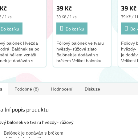
 Kč
39 Kč
39 Kč
ná
Měrná
Měrná
 / 1 ks
39 Kč / 1 ks
39 Kč / 1
:
cena:
cena:
Do košíku
Do košíku
Do 
ový balónek Hvězda
Fóliový balónek ve tvaru
Foliový 
modrá Balónek se po
hvězdy- růžové zlato
hvězdy-
nění héliem vznáší
Balónek je dodáván s
je dodá
nek je dodáván s
brčkem Velikot balonku:
Velikost
em Velikost balonku
46cm S tímto produktem
tímto p
m S tímto produktem
doporučujeme zakoupit
doporuč
oručujeme zakoupit
tento doplněk:
tento do
...
s
Podobné (8)
Hodnocení
Diskuze
ailní popis produktu
ový balónek ve tvaru hvězdy- růžový
Balónek je dodáván s brčkem