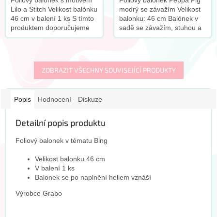
Fóliový balónek s motivem
Foliový balonek Peppa Pig
Lilo a Stitch Velikost balónku
modrý se závažím Velikost
46 cm v balení 1 ks S tímto
balonku: 46 cm Balónek v
produktem doporučujeme
sadě se závažím, stuhou a
zakoupit tento doplněk:
brčkem S tímto produktem
doporučujeme zakoupit
tento doplněk:
ZOBRAZIT VŠECHNY SOUVISEJÍCÍ PRODUKTY
Popis
Hodnocení
Diskuze
Detailní popis produktu
Foliový balonek v tématu Bing
Velikost balonku 46 cm
V balení 1 ks
Balonek se po naplnění heliem vznáší
Výrobce Grabo