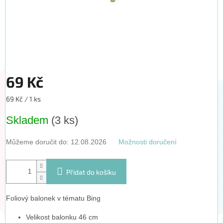
69 Kč
Měrná
69 Kč / 1 ks
cena:
Skladem
(3 ks)
Můžeme doručit do:
12.08.2026
Možnosti doručení
Přidat do košíku
Foliový balonek v tématu Bing
Velikost balonku 46 cm