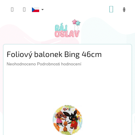
Přejít
NÁKUP
na
obsah
KOŠÍK
Foliový balonek Bing 46cm
Průměrné
Neohodnoceno
Podrobnosti hodnocení
hodnocení
produktu
je
0,0
z
5
hvězdiček.