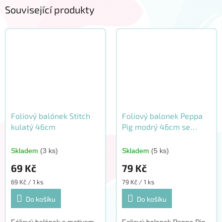
Související produkty
Foliový balónek Stitch
Foliový balonek Peppa
kulatý 46cm
Pig modrý 46cm se
závažím
Skladem
(3 ks)
Skladem
(5 ks)
69 Kč
79 Kč
Měrná
Měrná
69 Kč / 1 ks
79 Kč / 1 ks
cena:
cena:
Do košíku
Do košíku