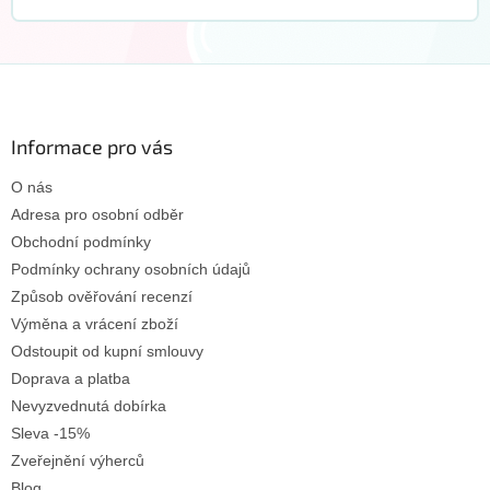
Z
á
p
a
Informace pro vás
t
O nás
í
Adresa pro osobní odběr
Obchodní podmínky
Podmínky ochrany osobních údajů
Způsob ověřování recenzí
Výměna a vrácení zboží
Odstoupit od kupní smlouvy
Doprava a platba
Nevyzvednutá dobírka
Sleva -15%
Zveřejnění výherců
Blog