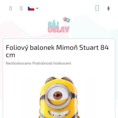
Přejít
NÁKUP
na
obsah
KOŠÍK
Foliový balonek Mimoň Stuart 84
cm
Průměrné
Neohodnoceno
Podrobnosti hodnocení
hodnocení
produktu
je
0,0
z
5
hvězdiček.