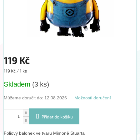
119 Kč
Měrná
119 Kč / 1 ks
cena:
Skladem
(3 ks)
Můžeme doručit do:
12.08.2026
Možnosti doručení
Přidat do košíku
Foliový balonek ve tvaru Mimoně Stuarta