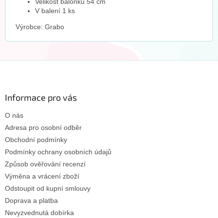
Velikost balonku 54 cm
V balení 1 ks
Výrobce: Grabo
Z
á
p
a
Informace pro vás
t
O nás
í
Adresa pro osobní odběr
Obchodní podmínky
Podmínky ochrany osobních údajů
Způsob ověřování recenzí
Výměna a vrácení zboží
Odstoupit od kupní smlouvy
Doprava a platba
Nevyzvednutá dobírka