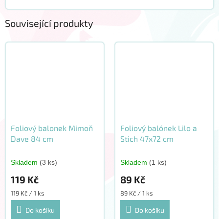
Související produkty
Foliový balonek Mimoň
Foliový balónek Lilo a
Dave 84 cm
Stich 47x72 cm
Skladem
(3 ks)
Skladem
(1 ks)
119 Kč
89 Kč
Měrná
Měrná
119 Kč / 1 ks
89 Kč / 1 ks
cena:
cena:
Do košíku
Do košíku