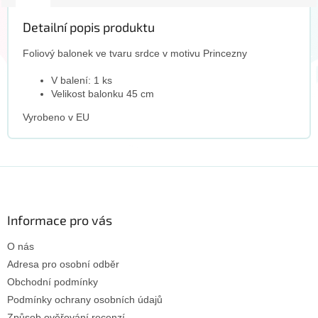
Detailní popis produktu
Foliový balonek ve tvaru srdce v motivu Princezny
V balení: 1 ks
Velikost balonku 45 cm
Vyrobeno v EU
Z
á
p
a
Informace pro vás
t
O nás
í
Adresa pro osobní odběr
Obchodní podmínky
Podmínky ochrany osobních údajů
Způsob ověřování recenzí