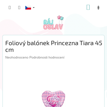
Přejít
NÁKUP
na
obsah
KOŠÍK
Foliový balónek Princezna Tiara 45
cm
Průměrné
Neohodnoceno
Podrobnosti hodnocení
hodnocení
produktu
je
0,0
z
5
hvězdiček.