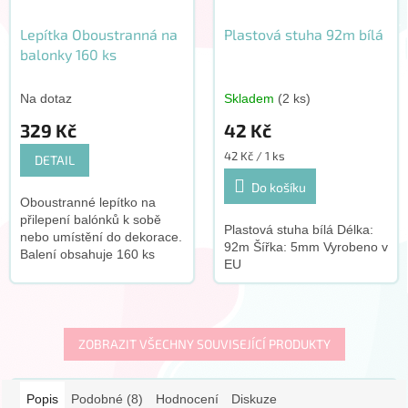
Lepítka Oboustranná na
Plastová stuha 92m bílá
balonky 160 ks
Na dotaz
Skladem
(2 ks)
329 Kč
42 Kč
Měrná
42 Kč / 1 ks
DETAIL
cena:
Do košíku
Oboustranné lepítko na
přilepení balónků k sobě
Plastová stuha bílá Délka:
nebo umístění do dekorace.
92m Šířka: 5mm Vyrobeno v
Balení obsahuje 160 ks
EU
lepítek Velikost lepítka: 1,3
cm x 1,6 cm Výrobce:
Gemar
ZOBRAZIT VŠECHNY SOUVISEJÍCÍ PRODUKTY
Popis
Podobné (8)
Hodnocení
Diskuze