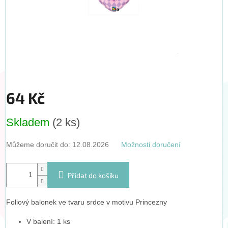
64 Kč
Měrná
Skladem
(2 ks)
cena:
Můžeme doručit do:
12.08.2026
Možnosti doručení
Přidat do košíku
Foliový balonek ve tvaru srdce v motivu Princezny
V balení: 1 ks