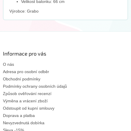
Velikost balonku: 66 cm
Výrobce: Grabo
Z
á
p
a
Informace pro vás
t
O nás
í
Adresa pro osobní odběr
Obchodní podmínky
Podmínky ochrany osobních údajů
Způsob ověřování recenzí
Výměna a vrácení zboží
Odstoupit od kupní smlouvy
Doprava a platba
Nevyzvednutá dobírka
Sleva -15%