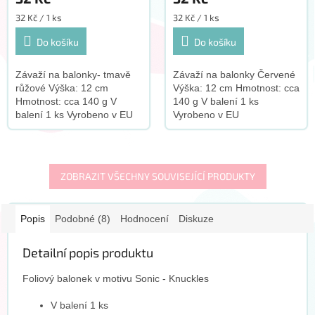
Měrná
Měrná
32 Kč / 1 ks
32 Kč / 1 ks
cena:
cena:
Do košíku
Do košíku
Závaží na balonky- tmavě
Závaží na balonky Červené
růžové Výška: 12 cm
Výška: 12 cm Hmotnost: cca
Hmotnost: cca 140 g V
140 g V balení 1 ks
balení 1 ks Vyrobeno v EU
Vyrobeno v EU
ZOBRAZIT VŠECHNY SOUVISEJÍCÍ PRODUKTY
Popis
Podobné (8)
Hodnocení
Diskuze
Detailní popis produktu
Foliový balonek v motivu Sonic - Knuckles
V balení 1 ks