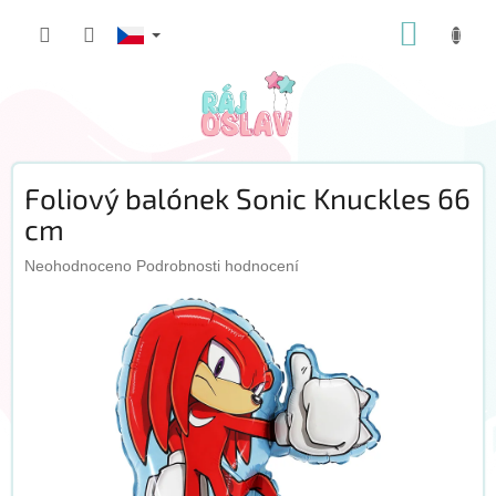
Přejít
NÁKUP
na
obsah
KOŠÍK
Foliový balónek Sonic Knuckles 66
cm
Průměrné
Neohodnoceno
Podrobnosti hodnocení
hodnocení
produktu
je
0,0
z
5
hvězdiček.