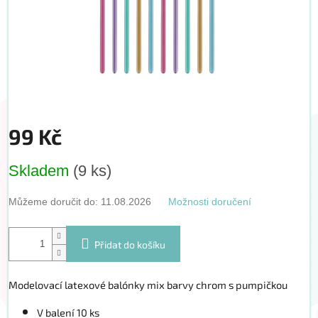
99 Kč
Měrná
Skladem
(9 ks)
cena:
Můžeme doručit do:
11.08.2026
Možnosti doručení
Přidat do košíku
Modelovací latexové balónky mix barvy chrom s pumpičkou
V balení 10 ks