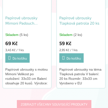
Papírové ubrousky
Papírové ubrousky
Mimoni Padouch
Tlapková patrola 20 ks
přichází 20 ks
Skladem
(5 ks)
Skladem
(2 ks)
69 Kč
59 Kč
Měrná
Měrná
3,45 Kč / 1 ks
2,95 Kč / 1 ks
cena:
cena:
Do košíku
Do košíku
Papírové ubrousky s motivu
Papírové ubrousky na téma
Mimoni Velikost po
Tlapková patrola V balení:
rozložení: 33x33 cm Balení
20 ks Rozměr: 33x33 cm
obsahuje 20 kusů. Výrobce:
Vyrobeno v EU
Procos
ZOBRAZIT VŠECHNY SOUVISEJÍCÍ PRODUKTY