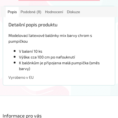
Popis
Podobné (8)
Hodnocení
Diskuze
Detailní popis produktu
Modelovací latexové balónky mix barvy chrom s
pumpičkou
V balení 10 ks
Výška: cca 100 cm po nafouknutí
K balónkům je připojena malá pumpička (směs
barvy)
Vyrobeno v EU
Z
á
p
a
Informace pro vás