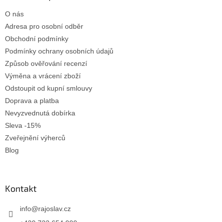
t
O nás
í
Adresa pro osobní odběr
Obchodní podmínky
Podmínky ochrany osobních údajů
Způsob ověřování recenzí
Výměna a vrácení zboží
Odstoupit od kupní smlouvy
Doprava a platba
Nevyzvednutá dobírka
Sleva -15%
Zveřejnění výherců
Blog
Kontakt
info
@
rajoslav.cz