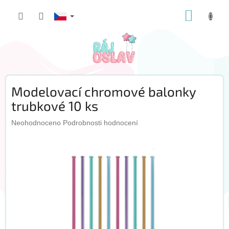
Přejít
NÁKUP
na
obsah
KOŠÍK
Modelovací chromové balonky
trubkové 10 ks
Průměrné
Neohodnoceno
Podrobnosti hodnocení
hodnocení
produktu
je
0,0
z
5
hvězdiček.