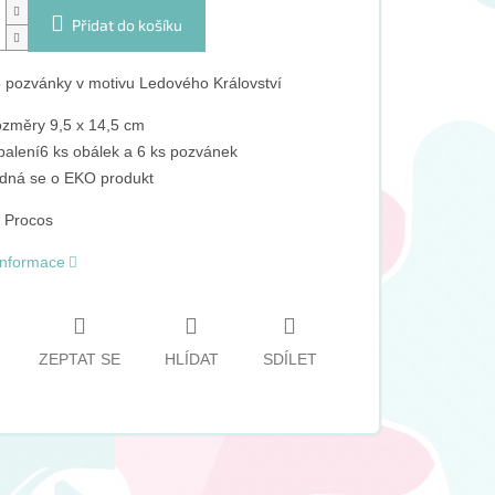
Přidat do košíku
 pozvánky v motivu Ledového Království
změry 9,5 x 14,5 cm
balení6 ks obálek a 6 ks pozvánek
dná se o EKO produkt
 Procos
 informace
ZEPTAT SE
HLÍDAT
SDÍLET