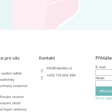
e pro vás
Kontakt
Přihláše
E-mail
info
@
rajoslav.cz
 osobní odběr
+420 733 654 999
Heslo
podmínky
ochrany osobních
PŘIHLÁS
řování recenzí
Nová regi
rácení zboží
od kupní smlouvy