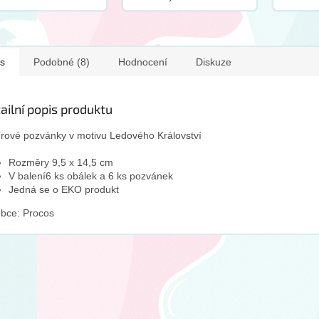
o produktem
brčkem Velikost balonku
oručujeme zakoupit
46cm S tímto produktem
o doplněk:
doporučujeme zakoupit
tento doplněk:
s
Podobné (8)
Hodnocení
Diskuze
ailní popis produktu
rové pozvánky v motivu Ledového Království
Rozměry 9,5 x 14,5 cm
V balení6 ks obálek a 6 ks pozvánek
Jedná se o EKO produkt
bce: Procos