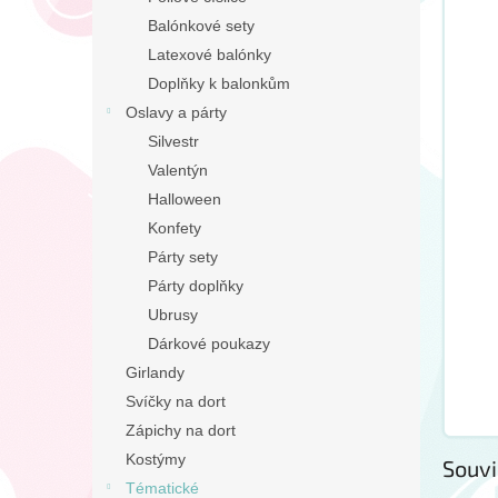
n
Balónkové sety
e
Latexové balónky
l
Doplňky k balonkům
Oslavy a párty
Silvestr
Valentýn
Halloween
Konfety
Párty sety
Párty doplňky
Ubrusy
Dárkové poukazy
Girlandy
Svíčky na dort
Zápichy na dort
Kostýmy
Souvi
Tématické