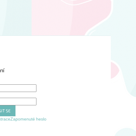
ní
IT SE
strace
Zapomenuté heslo