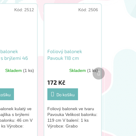
Kód:
2512
Kód:
2506
 balonek
Foliový balonek
 s brýlemi 46
Pavouk 118 cm
Další
Skladem
(1 ks)
Skladem
(1 ks)
produkt
172 Kč
košíku
Do košíku
balonek kulatý ve
Foliový balonek ve tvaru
ajlíka s brýlemi
Pavouka Velikost balonku:
 balonku: 46 cm V
119 cm V balení: 1 ks
1 ks Výrobce:
Výrobce: Grabo