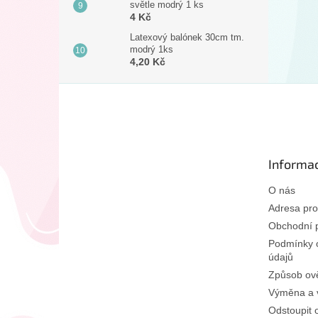
světle modrý 1 ks
4 Kč
Latexový balónek 30cm tm.
modrý 1ks
4,20 Kč
Z
á
p
a
t
Informac
í
O nás
Adresa pro
Obchodní 
Podmínky 
údajů
Způsob ově
Výměna a v
Odstoupit 