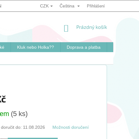
CZK
Čeština
NKY
PODMÍNKY OCHRANY OSOBNÍCH ÚDAJŮ
Přihlášení
ZPŮSOB OVĚ
NÁKUPNÍ
Prázdný košík
KOŠÍK
ké
Kluk nebo Holka??
Doprava a platba
Kontakty
Kč
dem
(5 ks)
oručit do:
11.08.2026
Možnosti doručení