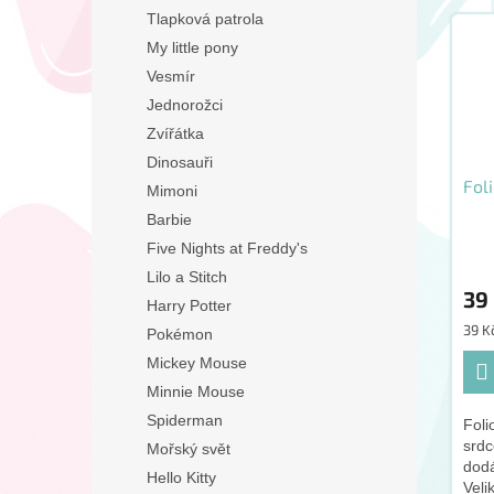
Tlapková patrola
My little pony
Vesmír
Jednorožci
Zvířátka
Dinosauři
Fol
Mimoni
Barbie
Five Nights at Freddy's
Lilo a Stitch
39
Harry Potter
Měr
39 Kč
Pokémon
cena
Mickey Mouse
Minnie Mouse
Spiderman
Foli
srdc
Mořský svět
dod
Hello Kitty
Veli