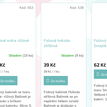
Kód:
553
Kód:
538
iové srdce růžové
Foliová hvězda
Foliový
stříbrná
Smajlík
cm
Skladem
(10 ks)
Skladem
(8 ks)
 Kč
39 Kč
62 Kč
ná
Měrná
 / 1 ks
39 Kč / 1 ks
Do 
:
cena:
Do košíku
Do košíku
Foliový 
tvaru Sm
ový balonek ve tvaru
Foliový balónek Hvězda
Velikost
e- růžový Balónek je
stříbrná Balónek se po
balení: 
áván s brčkem
naplnění héliem vznáší
Grabo
kost balonku: 46cm S
Balónek je dodáván s