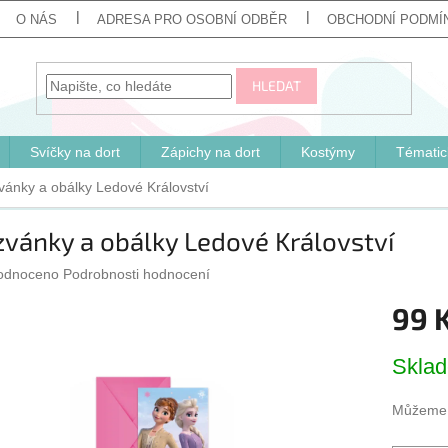
O NÁS
ADRESA PRO OSOBNÍ ODBĚR
OBCHODNÍ PODMÍ
HLEDAT
Svíčky na dort
Zápichy na dort
Kostýmy
Tématic
vánky a obálky Ledové Království
vánky a obálky Ledové Království
ěrné
odnoceno
Podrobnosti hodnocení
cení
99 
ktu
Měrná
Skla
cena:
iček.
Můžeme d