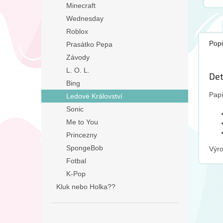
Minecraft
tímt
dop
Wednesday
tent
Roblox
Popi
Prasátko Pepa
Závody
L. O. L.
Det
Bing
Papí
Ledové Království
Sonic
Me to You
Princezny
SpongeBob
Výro
Fotbal
K-Pop
Kluk nebo Holka??