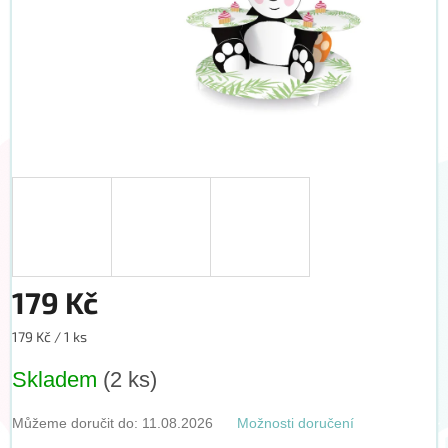
179 Kč
Měrná
179 Kč / 1 ks
cena:
Skladem
(2 ks)
Můžeme doručit do:
11.08.2026
Možnosti doručení