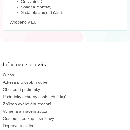
Omyvatelný
Snadná montáž,
Sada obsahuje 6 částí
Vyrobeno v EU
Z
á
p
a
Informace pro vás
t
O nás
í
Adresa pro osobní odběr
Obchodní podmínky
Podmínky ochrany osobních údajů
Způsob ověřování recenzí
Výměna a vrácení zboží
Odstoupit od kupní smlouvy
Doprava a platba