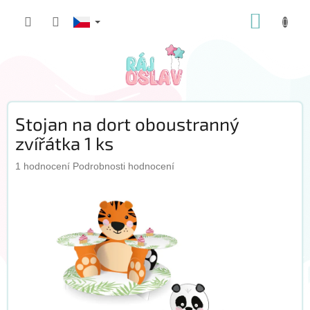
Přejít
NÁKUP
na
obsah
KOŠÍK
Stojan na dort oboustranný
zvířátka 1 ks
Průměrné
1 hodnocení
Podrobnosti hodnocení
hodnocení
produktu
je
5,0
z
5
hvězdiček.