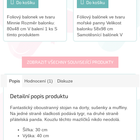
Do košíku
Do košíku
Foliový balonek ve tvaru
Fóliový balónek ve tvaru
Minnie Rozměr balonku:
mořské panny Velikost
80x48 cm V balení 1 ks S
balonku 58x98 cm
tímto produktem
Samotěsnící balónek V
doporučujeme zakoupit
balení 1 ks Balonek se
tento doplněk: :
vznáší po naplnění héliem S
tímto produktem
doporučujeme zakoupit...
ZOBRAZIT VŠECHNY SOUVISEJÍCÍ PRODUKTY
Popis
Hodnocení (1)
Diskuze
Detailní popis produktu
Fantastický oboustranný stojan na dorty, sušenky a muffiny.
Na jedné straně sladkosti podává tygr, na druhé straně
přátelská panda. Kouzlu těchto mazlíčků nikdo neodolá.
Šířka: 30 cm
Výška: 40 cm