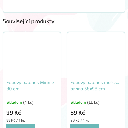
Související produkty
Foliový balónek Minnie
Foliový balónek mořská
80 cm
panna 58x98 cm
Skladem
(4 ks)
Skladem
(11 ks)
99 Kč
89 Kč
Měrná
Měrná
99 Kč / 1 ks
89 Kč / 1 ks
cena:
cena: