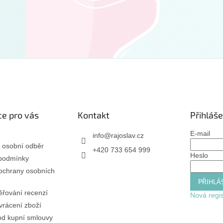
e pro vás
Kontakt
Přihláše
E-mail
info
@
rajoslav.cz
 osobní odběr
+420 733 654 999
Heslo
podmínky
ochrany osobních
PŘIHLÁS
řování recenzí
Nová regi
rácení zboží
od kupní smlouvy