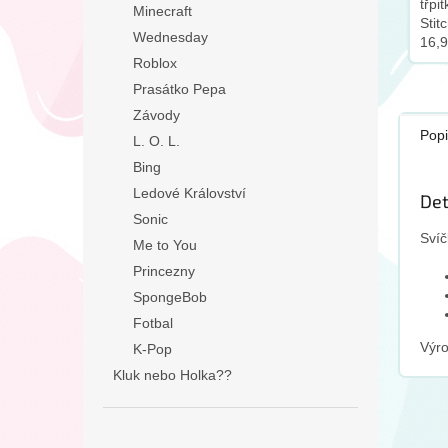
třpi
Minecraft
Sti
Wednesday
16,
bez 
Roblox
tvrd
Prasátko Pepa
ks
Závody
Popi
L. O. L.
Bing
Ledové Království
Det
Sonic
Svíč
Me to You
Princezny
SpongeBob
Fotbal
Výr
K-Pop
Kluk nebo Holka??