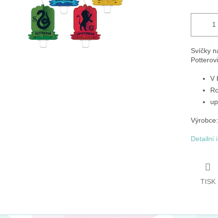
Svíčky n
Potterovi
V 
Ro
up
Výrobce
Detailní
TISK