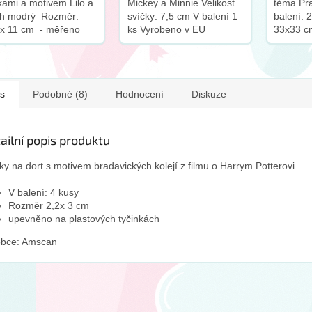
tkami a motivem Lilo a
Mickey a Minnie Velikost
téma Pr
tch modrý Rozměr:
svíčky: 7,5 cm V balení 1
balení: 2
9x 11 cm - měřeno
ks Vyrobeno v EU
33x33 c
tyček Vyrobeno z
Procos
ého papíru V balení 1
s
Podobné (8)
Hodnocení
Diskuze
ailní popis produktu
ky na dort s motivem bradavických kolejí z filmu o Harrym Potterovi
V balení: 4 kusy
Rozměr 2,2x 3 cm
upevněno na plastových tyčinkách
obce: Amscan