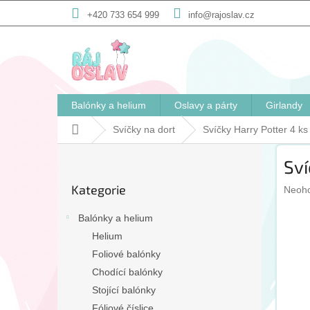
Přejít
+420 733 654 999
info@rajoslav.cz
na
obsah
Balónky a helium
Oslavy a párty
Girlandy
Domů
Svíčky na dort
Svíčky Harry Potter 4 ks
P
Sví
o
Přeskočit
s
Kategorie
Prům
kategorie
Neoh
t
hodno
r
produ
Balónky a helium
a
je
Helium
n
0,0
Foliové balónky
n
z
5
í
Chodící balónky
hvězd
p
Stojící balónky
a
Fóliové číslice