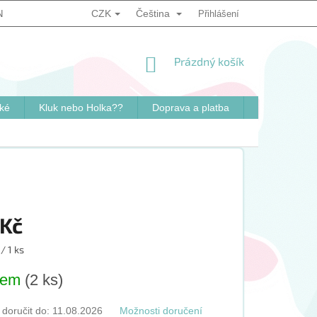
CZK
Čeština
NKY
PODMÍNKY OCHRANY OSOBNÍCH ÚDAJŮ
Přihlášení
ZPŮSOB OVĚ
NÁKUPNÍ
Prázdný košík
KOŠÍK
ké
Kluk nebo Holka??
Doprava a platba
Kontakty
 Kč
/ 1 ks
dem
(2 ks)
oručit do:
11.08.2026
Možnosti doručení