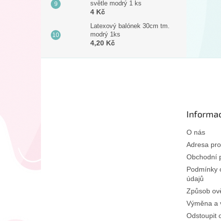
světle modrý 1 ks
4 Kč
Latexový balónek 30cm tm.
modrý 1ks
4,20 Kč
Z
á
p
a
t
Informac
í
O nás
Adresa pro
Obchodní 
Podmínky 
údajů
Způsob ově
Výměna a v
Odstoupit 