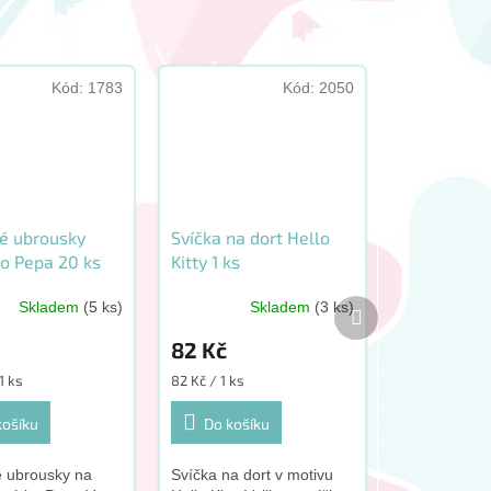
Kód:
1783
Kód:
2050
vé ubrousky
Svíčka na dort Hello
o Pepa 20 ks
Kitty 1 ks
Další
Skladem
(5 ks)
Skladem
(3 ks)
produkt
82 Kč
Měrná
1 ks
82 Kč / 1 ks
cena:
košíku
Do košíku
é ubrousky na
Svíčka na dort v motivu