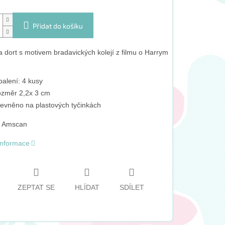
Přidat do košíku
a dort s motivem bradavických kolejí z filmu o Harrym
balení: 4 kusy
změr 2,2x 3 cm
evněno na plastových tyčinkách
: Amscan
 informace
ZEPTAT SE
HLÍDAT
SDÍLET