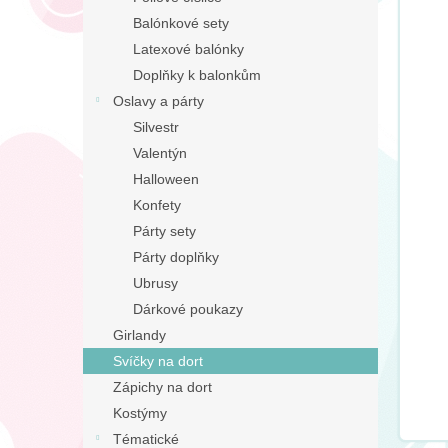
n
Balónkové sety
e
Latexové balónky
l
Doplňky k balonkům
Oslavy a párty
Silvestr
Valentýn
Halloween
Konfety
Párty sety
Párty doplňky
Ubrusy
Dárkové poukazy
Girlandy
Svíčky na dort
Zápichy na dort
Kostýmy
Tématické