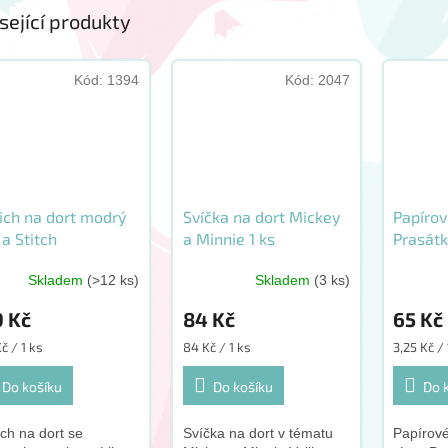
sející produkty
Kód:
1394
Kód:
2047
ich na dort modrý
Svíčka na dort Mickey
Papíro
 a Stitch
a Minnie 1 ks
Prasátk
Skladem
(>12 ks)
Skladem
(3 ks)
9 Kč
84 Kč
65 Kč
ná
Měrná
Měrná
č / 1 ks
84 Kč / 1 ks
3,25 Kč / 
:
cena:
cena:
Do košíku
Do košíku
Do 
ch na dort se
Svíčka na dort v tématu
Papírov