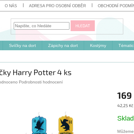
O NÁS
ADRESA PRO OSOBNÍ ODBĚR
OBCHODNÍ PODMÍ
HLEDAT
Svíčky na dort
Zápichy na dort
Kostýmy
Tématic
čky Harry Potter 4 ks
ěrné
odnoceno
Podrobnosti hodnocení
cení
169
ktu
Měrná
42,25 Kč 
cena:
Skla
iček.
Můžeme d