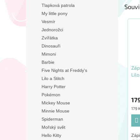
Tlapková patrola
Souvi
My little pony
Vesmír
Jednorožci
Zvířátka
Dinosauři
Mimoni
Barbie
Záp
Five Nights at Freddy's
Lilo
Lilo a Stitch
Harry Potter
Pokémon
17
Mickey Mouse
Měr
179 K
Minnie Mouse
cena
Spiderman
Mořský svět
Hello Kitty
Zápi