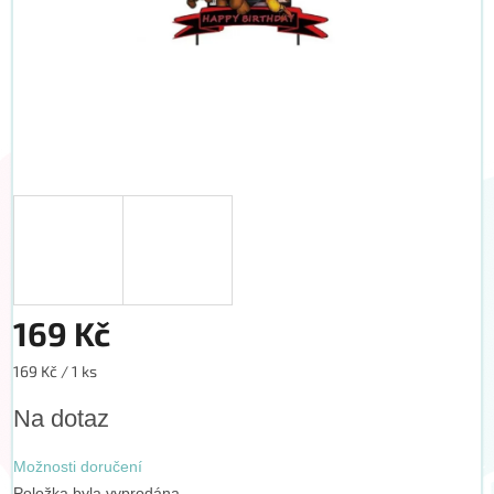
169 Kč
Měrná
169 Kč / 1 ks
cena:
Na dotaz
Možnosti doručení
Položka byla vyprodána…