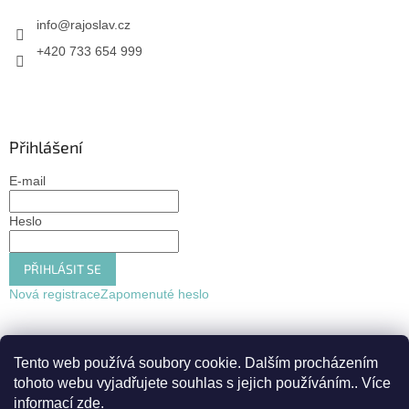
info
@
rajoslav.cz
+420 733 654 999
Přihlášení
E-mail
Heslo
PŘIHLÁSIT SE
Nová registrace
Zapomenuté heslo
Tento web používá soubory cookie. Dalším procházením
tohoto webu vyjadřujete souhlas s jejich používáním.. Více
informací
zde
.