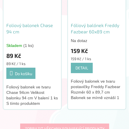
Foliový balonek Chase
Fóliový balónek Freddy
94 cm
Fazbear 60x89 cm
Na dotaz
Průměrné
Skladem
(1 ks)
hodnocení
159 Kč
produktu
89 Kč
je
Měrná
159 Kč / 1 ks
3,0
Měrná
cena:
89 Kč / 1 ks
DETAIL
cena:
z
Do košíku
5
hvězdiček.
Foliový balonek ve tvaru
postavičky Freddy Fazbear
Foliový balonek ve tvaru
Rozměr 60 x 89,7 cm
Chase 94cm Velikost
Balonek se mírně vznáší 1
balonku 94 cm V balení 1 ks
ks v balení
S tímto produktem
doporučujeme zakoupit
tento doplněk:
ZOBRAZIT VŠECHNY SOUVISEJÍCÍ PRODUKTY