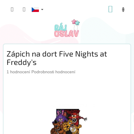
Přejít
NÁKUP
na
obsah
KOŠÍK
Zápich na dort Five Nights at
Freddy's
Průměrné
1 hodnocení
Podrobnosti hodnocení
hodnocení
produktu
je
5,0
z
5
hvězdiček.