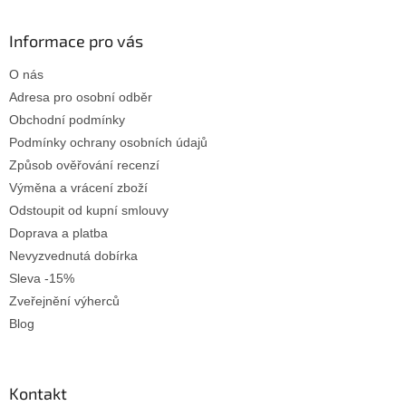
á
p
a
Informace pro vás
t
O nás
í
Adresa pro osobní odběr
Obchodní podmínky
Podmínky ochrany osobních údajů
Způsob ověřování recenzí
Výměna a vrácení zboží
Odstoupit od kupní smlouvy
Doprava a platba
Nevyzvednutá dobírka
Sleva -15%
Zveřejnění výherců
Blog
Kontakt