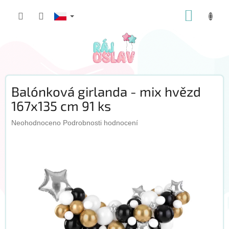
Přejít
NÁKUP
na
obsah
KOŠÍK
Balónková girlanda - mix hvězd
167x135 cm 91 ks
Průměrné
Neohodnoceno
Podrobnosti hodnocení
hodnocení
produktu
je
0,0
z
5
hvězdiček.