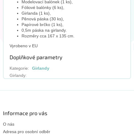
Modelovací balónek (1 ks),
Fóliové balónky (6 ks),
Girlanda (1 ks),
Pěnová páska (30 ks),
Papírové brčko (1 ks),
0,5m páska na girlandy.
Rozměry cca 167 x 135 cm.
Vyrobeno v EU
Doplňkové parametry
Kategorie
:
Girlandy
Girlandy
:
Z
á
p
a
Informace pro vás
t
O nás
í
Adresa pro osobní odběr