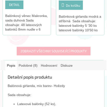
DETAIL
Do košíku
Balónkový věnec Makronka,
Balónková girlanda modrá a
sada duhová Sada
stříbrná Sada obsahuje:
obsahuje: 48 latexových
latexové balónky 5 '30 ks
balónků 8mm nudle v 6
latexové balónky 10'50 ks
různých barvách (zelená,
latexové balónky 12 '18 ks
modrá, fialová, růžová,
latexové balónky 18'2 ks
broskvová, žlutá) 30
madlo na vázání...
latexových...
ZOBRAZIT VŠECHNY SOUVISEJÍCÍ PRODUKTY
Popis
Podobné (8)
Hodnocení
Diskuze
Detailní popis produktu
Balónová girlanda, mix barev- Hvězdy
Sada obsahuje:
Latexové balónky (52 ks),