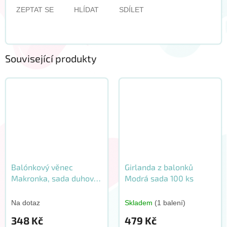
ZEPTAT SE
HLÍDAT
SDÍLET
Související produkty
Balónkový věnec
Girlanda z balonků
Makronka, sada duhová
Modrá sada 100 ks
78 ks
Na dotaz
Skladem
(1 balení)
348 Kč
479 Kč