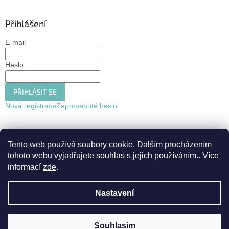
Přihlášení
E-mail
Heslo
PŘIHLÁSIT SE
Nová registrace
Zapomenuté heslo
Tento web používá soubory cookie. Dalším procházením
tohoto webu vyjadřujete souhlas s jejich používáním.. Více
informací
zde
.
Nastavení
Vytvořil Shoptet
Souhlasím
Copyright 2026
Ráj oslav
. Všechna práva vyhrazena.