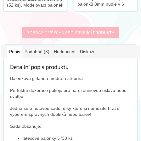
balónků 8mm nudle v 6
(52 ks), Modelovací balónek
různých barvách (zelená,
(1 ks), Fóliové balónky (6
modrá, fialová, růžová,
ks), Girlanda (1 ks), Pěnová
broskvová, žlutá) 30
páska (30 ks), Papírové...
latexových...
ZOBRAZIT VŠECHNY SOUVISEJÍCÍ PRODUKTY
Popis
Podobné (8)
Hodnocení
Diskuze
Detailní popis produktu
Balónková girlanda modrá a stříbrná
Perfektní dekorace pokoje pro narozeninovou oslavu nebo
svatbu.
Jedná se o hotovou sadu, díky které si nemusíte hrát s
výběrem správných doplňků nebo barev!
Sada obsahuje:
latexové balónky 5 '30 ks