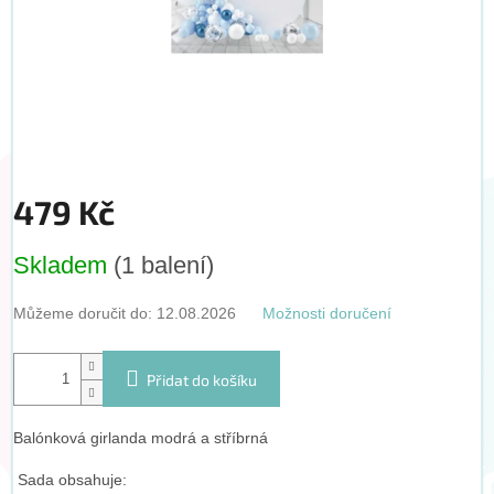
479 Kč
Měrná
Skladem
(1 balení)
cena:
Můžeme doručit do:
12.08.2026
Možnosti doručení
Přidat do košíku
Balónková girlanda modrá a stříbrná
Sada obsahuje: