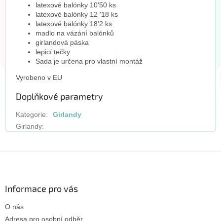
latexové balónky 10'50 ks
latexové balónky 12 '18 ks
latexové balónky 18'2 ks
madlo na vázání balónků
girlandová páska
lepicí tečky
Sada je určena pro vlastní montáž
Vyrobeno v EU
Doplňkové parametry
Kategorie
:
Girlandy
Girlandy
:
Z
á
p
a
Informace pro vás
t
O nás
í
Adresa pro osobní odběr