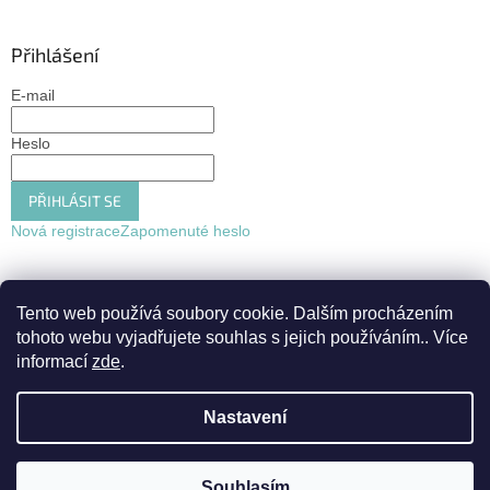
Přihlášení
E-mail
Heslo
PŘIHLÁSIT SE
Nová registrace
Zapomenuté heslo
Tento web používá soubory cookie. Dalším procházením
tohoto webu vyjadřujete souhlas s jejich používáním.. Více
informací
zde
.
Nastavení
Vytvořil Shoptet
Souhlasím
Copyright 2026
Ráj oslav
. Všechna práva vyhrazena.