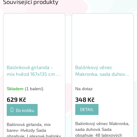
Související produkty
Balónková girlanda -
Balónkový věnec
mix hvězd 167x135 cm 91
Makronka, sada duhová
ks
78 ks
Skladem
(1 balení)
Na dotaz
629 Kč
348 Kč
DETAIL
Do košíku
Balónkový věnec Makronka,
Balónová girlanda, mix
sada duhová Sada
barev- Hvězdy Sada
obsahuje: 48 latexových
obsahuje: Latexové balónky