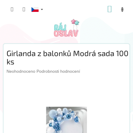
Přejít
NÁKUP
na
obsah
KOŠÍK
Girlanda z balonků Modrá sada 100
ks
Průměrné
Neohodnoceno
Podrobnosti hodnocení
hodnocení
produktu
je
0,0
z
5
hvězdiček.