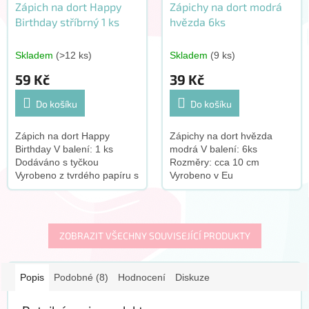
Zápich na dort Happy
Zápichy na dort modrá
Birthday stříbrný 1 ks
hvězda 6ks
Skladem
(>12 ks)
Skladem
(9 ks)
59 Kč
39 Kč
Do košíku
Do košíku
Zápich na dort Happy
Zápichy na dort hvězda
Birthday V balení: 1 ks
modrá V balení: 6ks
Dodáváno s tyčkou
Rozměry: cca 10 cm
Vyrobeno z tvrdého papíru s
Vyrobeno v Eu
třpitivým potiskem Rozměr
zápichu 13 cm x 10 cm bez
tyčky Vyrobeno v Číně
ZOBRAZIT VŠECHNY SOUVISEJÍCÍ PRODUKTY
Popis
Podobné (8)
Hodnocení
Diskuze