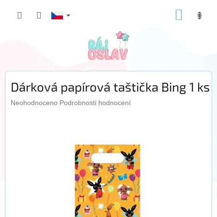
Přejít
NÁKUP
na
obsah
KOŠÍK
Dárková papírová taštička Bing 1 ks
Průměrné
Neohodnoceno
Podrobnosti hodnocení
hodnocení
produktu
je
0,0
z
5
hvězdiček.