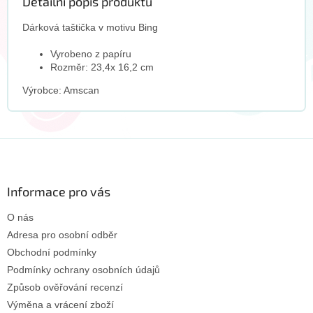
Detailní popis produktu
Dárková taštička v motivu Bing
Vyrobeno z papíru
Rozměr: 23,4x 16,2 cm
Výrobce: Amscan
Z
á
p
a
Informace pro vás
t
O nás
í
Adresa pro osobní odběr
Obchodní podmínky
Podmínky ochrany osobních údajů
Způsob ověřování recenzí
Výměna a vrácení zboží