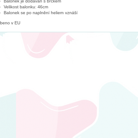
Balónek je dodáván s brčkem
Velikost balonku: 46cm
Balonek se po naplnění heliem vznáší
obeno v EU