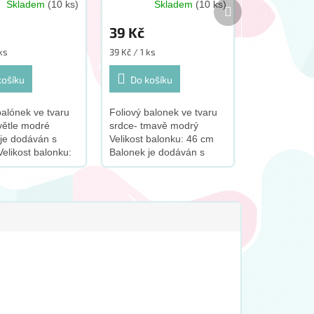
Další
Skladem
(10 ks)
Skladem
(10 ks)
produkt
39 Kč
Měrná
 ks
39 Kč / 1 ks
cena:
košíku
Do košíku
balónek ve tvaru
Foliový balonek ve tvaru
větle modré
srdce- tmavě modrý
je dodáván s
Velikost balonku: 46 cm
elikost balonku:
Balonek je dodáván s
robeno v EU S
brčkem S tímto
roduktem
produktem doporučujeme
ujeme zakoupit
zakoupit tento doplněk:
plněk: