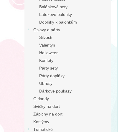
n
Balónkové sety
e
Latexové balónky
l
Doplňky k balonkům
Oslavy a párty
Silvestr
Valentýn
Halloween
Konfety
Párty sety
Párty doplňky
Ubrusy
Dárkové poukazy
Girlandy
Svíčky na dort
Zápichy na dort
Kostýmy
Tématické