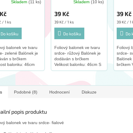
Skladem
(11 ks)
Skladem
(10 ks)
 Kč
39 Kč
39 Kč
ná
Měrná
Měrná
 / 1 ks
39 Kč / 1 ks
39 Kč / 1
:
cena:
cena:
Do košíku
Do košíku
Do 
ový balonek ve tvaru
Foliový balonek ve tvaru
Foliový 
e- zelené Balónek je
srdce- růžový Balónek je
srdce- s
áván s brčkem
dodáván s brčkem
Balónek 
kost balonku: 46cm
Velikost balonku: 46cm S
brčkem V
nek se po naplnění
tímto produktem
46cm Vy
em vznáší S tímto
doporučujeme zakoupit
tímto p
duktem doporučujeme
tento doplněk:
doporuč
upit tento...
tento do
s
Podobné (8)
Hodnocení
Diskuze
ailní popis produktu
ový balonek ve tvaru srdce- fialové