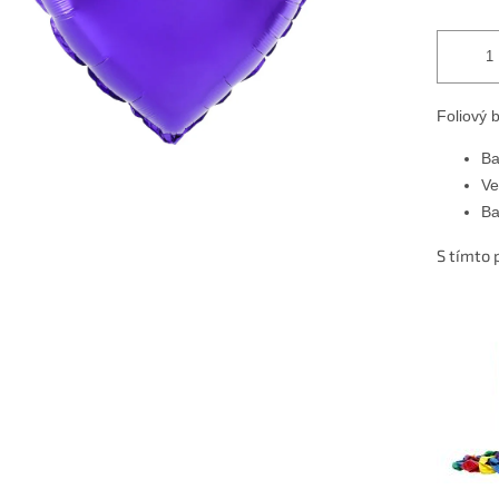
Foliový b
Ba
Ve
Ba
S tímto 