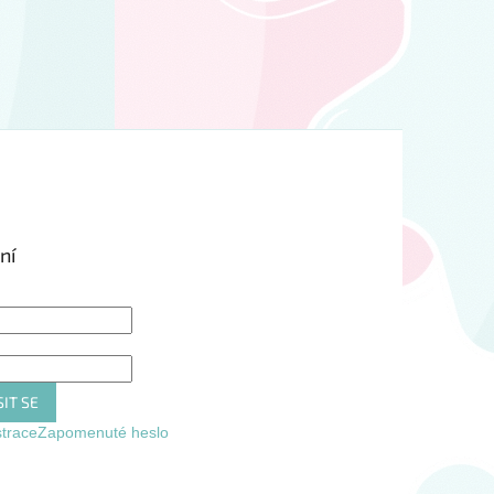
ní
IT SE
strace
Zapomenuté heslo