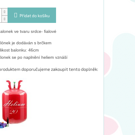
Přidat do košíku
alonek ve tvaru srdce- fialové
lónek je dodáván s brčkem
likost balonku: 46cm
lonek se po naplnění heliem vznáší
produktem doporučujeme zakoupit tento doplněk: