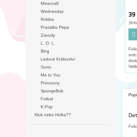
Minecraft
Wednesday
39
Roblox
Měr
39 Kč
Prasátko Pepa
cena
Závody
L. O. L.
Foli
Bing
srdc
Ledové Království
dod
Veli
Sonic
Balo
Me to You
heli
Princezny
pro
zako
SpongeBob
Popi
Fotbal
K-Pop
Det
Kluk nebo Holka??
Foli