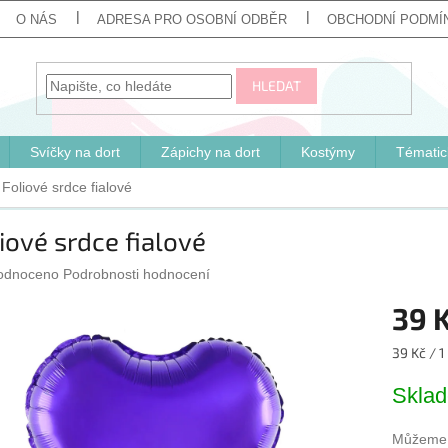
O NÁS
ADRESA PRO OSOBNÍ ODBĚR
OBCHODNÍ PODMÍ
HLEDAT
Svíčky na dort
Zápichy na dort
Kostýmy
Tématic
Foliové srdce fialové
iové srdce fialové
ěrné
odnoceno
Podrobnosti hodnocení
cení
39 
ktu
Měrná
39 Kč / 1
cena:
Skla
iček.
Můžeme d