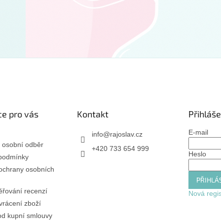
e pro vás
Kontakt
Přihláše
E-mail
info
@
rajoslav.cz
 osobní odběr
+420 733 654 999
Heslo
podmínky
ochrany osobních
PŘIHLÁS
řování recenzí
Nová regi
rácení zboží
od kupní smlouvy