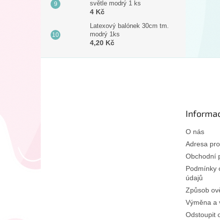
světle modrý 1 ks
4 Kč
Latexový balónek 30cm tm.
modrý 1ks
4,20 Kč
Z
á
p
a
t
Informac
í
O nás
Adresa pro
Obchodní 
Podmínky 
údajů
Způsob ově
Výměna a v
Odstoupit 