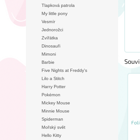
Tlapková patrola
My little pony
Vesmír
Jednorožci
Zvířátka
Dinosauři
Mimoni
Souvi
Barbie
Five Nights at Freddy's
Lilo a Stitch
Harry Potter
Pokémon
Mickey Mouse
Minnie Mouse
Spiderman
Fol
Mořský svět
Hello Kitty