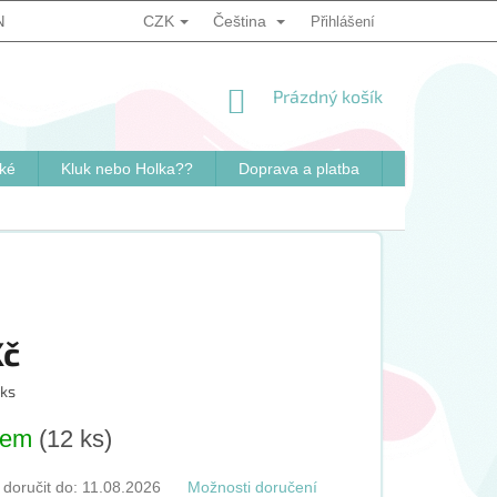
CZK
Čeština
NKY
PODMÍNKY OCHRANY OSOBNÍCH ÚDAJŮ
Přihlášení
ZPŮSOB OVĚ
NÁKUPNÍ
Prázdný košík
KOŠÍK
ké
Kluk nebo Holka??
Doprava a platba
Kontakty
Kč
 ks
dem
(12 ks)
oručit do:
11.08.2026
Možnosti doručení