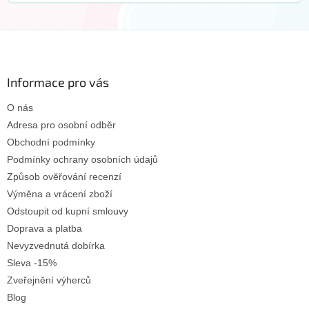
Z
á
p
a
Informace pro vás
t
O nás
í
Adresa pro osobní odběr
Obchodní podmínky
Podmínky ochrany osobních údajů
Způsob ověřování recenzí
Výměna a vrácení zboží
Odstoupit od kupní smlouvy
Doprava a platba
Nevyzvednutá dobírka
Sleva -15%
Zveřejnění výherců
Blog