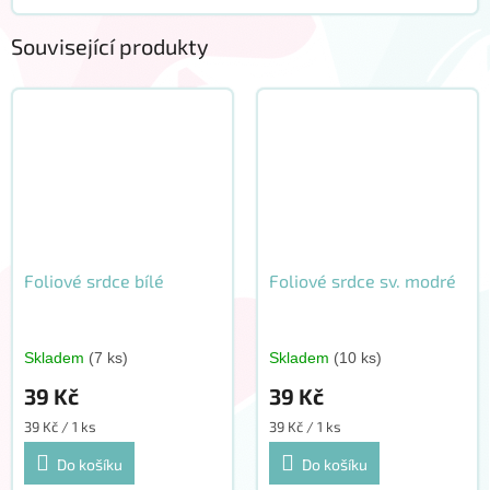
Související produkty
Foliové srdce bílé
Foliové srdce sv. modré
Skladem
(7 ks)
Skladem
(10 ks)
39 Kč
39 Kč
Měrná
Měrná
39 Kč / 1 ks
39 Kč / 1 ks
cena:
cena:
Do košíku
Do košíku