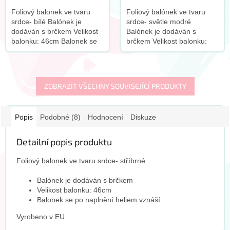
Foliový balonek ve tvaru
Foliový balónek ve tvaru
srdce- bílé Balónek je
srdce- světle modré
dodáván s brčkem Velikost
Balónek je dodáván s
balonku: 46cm Balonek se
brčkem Velikost balonku:
po naplnění heliem vznáší S
46cm Vyrobeno v EU S
tímto produktem
tímto produktem
doporučujeme zakoupit
doporučujeme zakoupit
tento...
tento doplněk:
ZOBRAZIT VŠECHNY SOUVISEJÍCÍ PRODUKTY
Popis
Podobné (8)
Hodnocení
Diskuze
Detailní popis produktu
Foliový balonek ve tvaru srdce- stříbrné
Balónek je dodáván s brčkem
Velikost balonku: 46cm
Balonek se po naplnění heliem vznáší
Vyrobeno v EU