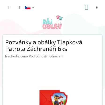
Přejít
NÁKUP
na
obsah
KOŠÍK
Pozvánky a obálky Tlapková
Patrola Záchranáři 6ks
Průměrné
Neohodnoceno
Podrobnosti hodnocení
hodnocení
produktu
je
0,0
z
5
hvězdiček.