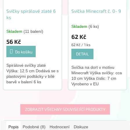
Svíčky spirálové zlaté 6
Svíčka Minecraft č. 0- 9
ks
Skladem
(6 ks)
Průměrné
Skladem
(11 balení)
hodnocení
62 Kč
produktu
56 Kč
je
Měrná
62 Kč / 1 ks
5,0
cena:
Do košíku
DETAIL
z
5
Spirálové svíčky zlaté
hvězdiček.
Svíčka na dort v motivu
Výška: 12.5 cm Dodává se s
Minecraft Výška svíčky: cca
plastovými podtácky v bílé
10 cm Výška číslic: 7 cm
barvě v balení 6 ks
Vyrobeno v EU
Vyrobeno v EU
ZOBRAZIT VŠECHNY SOUVISEJÍCÍ PRODUKTY
Popis
Podobné (8)
Hodnocení
Diskuze