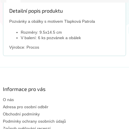
Detailní popis produktu
Pozvánky a obálky s motivem Tlapková Patrola
Rozměry: 9.5x14.5 cm
V balení: 6 ks pozvánek a obálek
Výrobce: Procos
Z
á
p
a
Informace pro vás
t
O nás
í
Adresa pro osobní odběr
Obchodní podmínky
Podmínky ochrany osobních údajů
Způsob ověřování recenzí