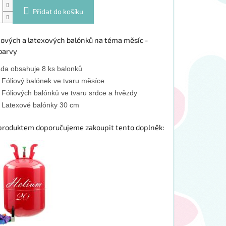
Přidat do košíku
iových a latexových balónků na téma měsíc -
barvy
da obsahuje 8 ks balonků
 Fóliový balónek ve tvaru měsíce
 Fóliových balónků ve tvaru srdce a hvězdy
 Latexové balónky 30 cm
produktem doporučujeme zakoupit tento doplněk: