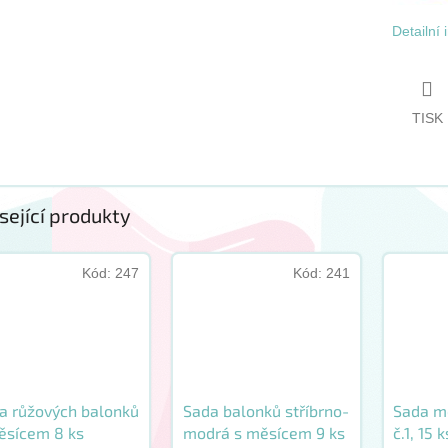
Detailní
TISK
sející produkty
Kód:
247
Kód:
241
a růžových balonků
Sada balonků stříbrno-
Sada m
ěsícem 8 ks
modrá s měsícem 9 ks
č.1, 15 k