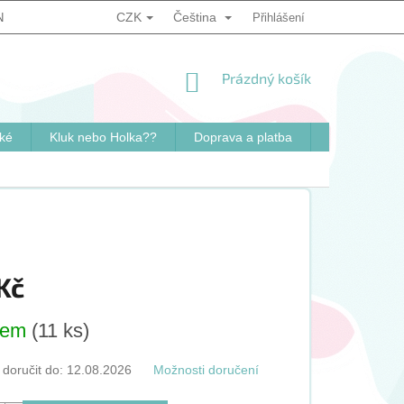
CZK
Čeština
NKY
PODMÍNKY OCHRANY OSOBNÍCH ÚDAJŮ
Přihlášení
ZPŮSOB OVĚ
NÁKUPNÍ
Prázdný košík
KOŠÍK
ké
Kluk nebo Holka??
Doprava a platba
Kontakty
Kč
dem
(11 ks)
oručit do:
12.08.2026
Možnosti doručení