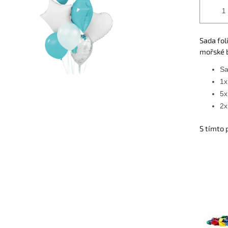
Sada fol
mořské 
Sa
1x
5x
2x
S tímto 