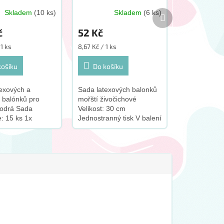
Další
Skladem
(10 ks)
Skladem
(6 ks)
produkt
č
52 Kč
Měrná
 1 ks
8,67 Kč / 1 ks
cena:
košíku
Do košíku
exových a
Sada latexových balonků
h balónků pro
mořští živočichové
modrá Sada
Velikost: 30 cm
: 15 ks 1x
Jednostranný tisk V balení
 fóliový balónek
6 ks latexových balonků
 číslo 1 2x
balonky se po naplnění
 fóliové balónky
héliem vznáší S tímto
 tvaru hvězd 2x
produktem...