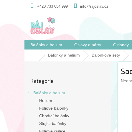
Přejít
+420 733 654 999
info@rajoslav.cz
na
obsah
Balónky a helium
Oslavy a párty
Girlandy
Domů
Balónky a helium
Balónkové sety
P
Sad
o
Přeskočit
s
Kategorie
Prům
kategorie
Neoh
t
hodno
r
produ
Balónky a helium
a
je
Helium
n
0,0
Foliové balónky
n
z
5
í
Chodící balónky
hvězd
p
Stojící balónky
a
Fóliové číslice