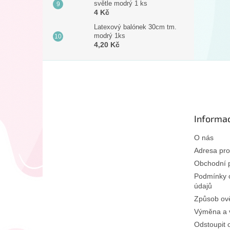
světle modrý 1 ks
4 Kč
Latexový balónek 30cm tm.
modrý 1ks
4,20 Kč
Z
á
p
a
t
Informac
í
O nás
Adresa pro
Obchodní 
Podmínky 
údajů
Způsob ově
Výměna a v
Odstoupit 