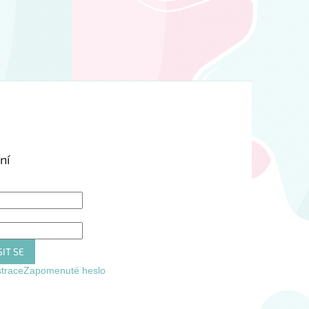
ní
IT SE
strace
Zapomenuté heslo