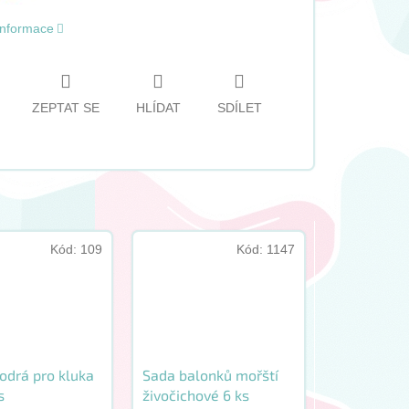
 informace
ZEPTAT SE
HLÍDAT
SDÍLET
Kód:
109
Kód:
1147
odrá pro kluka
Sada balonků mořští
s
živočichové 6 ks