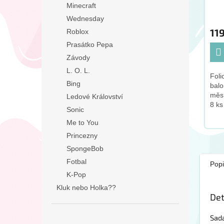
Minecraft
Wednesday
11
Roblox
Prasátko Pepa
Závody
L. O. L.
Foli
Bing
balo
měs
Ledové Království
8 ks
Sonic
baló
Me to You
5x f
tvar
Princezny
late
SpongeBob
Fotbal
Popi
K-Pop
Kluk nebo Holka??
Det
Sada