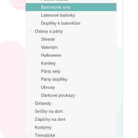
n
Balónkové sety
e
Latexové balónky
l
Doplňky k balonkům
Oslavy a párty
Silvestr
Valentýn
Halloween
Konfety
Párty sety
Párty doplňky
Ubrusy
Dárkové poukazy
Girlandy
Svíčky na dort
Zápichy na dort
Kostýmy
Tématické