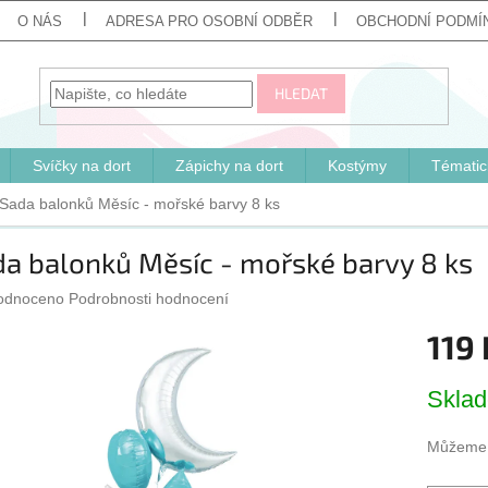
O NÁS
ADRESA PRO OSOBNÍ ODBĚR
OBCHODNÍ PODMÍ
HLEDAT
Svíčky na dort
Zápichy na dort
Kostýmy
Tématic
Sada balonků Měsíc - mořské barvy 8 ks
a balonků Měsíc - mořské barvy 8 ks
ěrné
odnoceno
Podrobnosti hodnocení
cení
119 
ktu
Měrná
Skla
cena:
iček.
Můžeme d