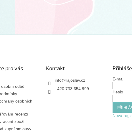
e pro vás
Kontakt
Přihláše
E-mail
info
@
rajoslav.cz
 osobní odběr
+420 733 654 999
Heslo
podmínky
ochrany osobních
PŘIHLÁS
řování recenzí
Nová regi
rácení zboží
od kupní smlouvy