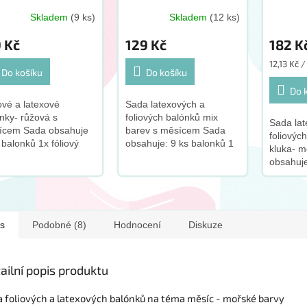
Skladem
(9 ks)
Skladem
(12 ks)
9 Kč
129 Kč
182 K
Měrná
12,13 Kč /
Do košíku
Do košíku
cena:
Do 
ové a latexové
Sada latexových a
nky- růžová s
foliových balónků mix
Sada lat
ícem Sada obsahuje
barev s měsícem Sada
foliovýc
 balonků 1x fóliový
obsahuje: 9 ks balonků 1
kluka- 
nek ve tvaru měsíce
fóliový balónek ve tvaru
obsahuje
óliových balónků ve
měsíce 8 latexových
stříbrný
u srdce a hvězdy 2x
balónků 30cm balonek se
100 cm -
xové balónky 30...
po naplnění...
stříbrné
46cm ve
s
Podobné (8)
Hodnocení
Diskuze
46cm...
ailní popis produktu
 foliových a latexových balónků na téma měsíc - mořské barvy