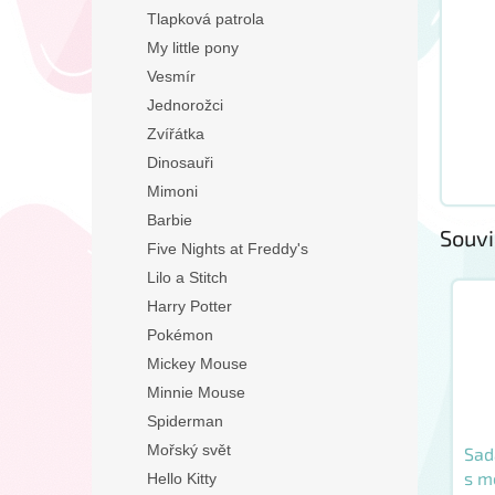
Tlapková patrola
My little pony
Vesmír
Jednorožci
Zvířátka
Dinosauři
Mimoni
Barbie
Souvi
Five Nights at Freddy's
Lilo a Stitch
Harry Potter
Pokémon
Mickey Mouse
Minnie Mouse
Spiderman
Mořský svět
Sad
s m
Hello Kitty