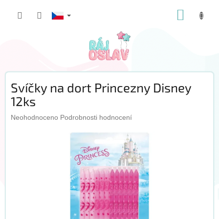
Přejít
NÁKUP
na
obsah
KOŠÍK
Svíčky na dort Princezny Disney
12ks
Průměrné
Neohodnoceno
Podrobnosti hodnocení
hodnocení
produktu
je
0,0
z
5
hvězdiček.