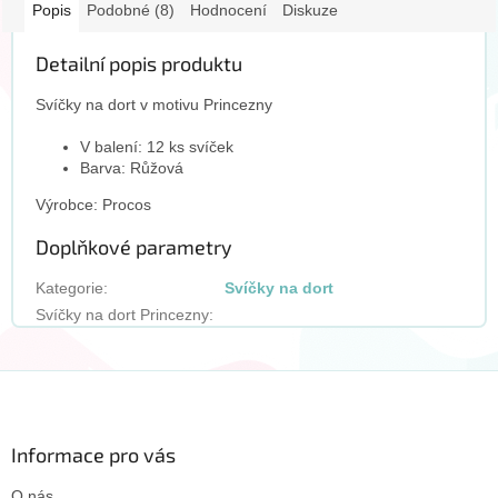
Popis
Podobné (8)
Hodnocení
Diskuze
Detailní popis produktu
Svíčky na dort v motivu Princezny
V balení: 12 ks svíček
Barva: Růžová
Výrobce: Procos
Doplňkové parametry
Kategorie
:
Svíčky na dort
Svíčky na dort Princezny
:
Z
á
p
a
Informace pro vás
t
O nás