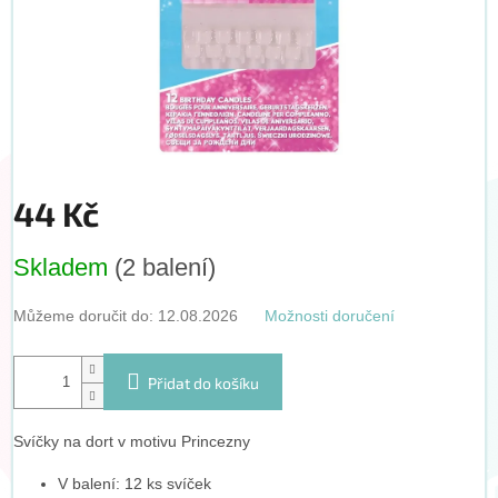
44 Kč
Měrná
Skladem
(2 balení)
cena:
Můžeme doručit do:
12.08.2026
Možnosti doručení
Přidat do košíku
Svíčky na dort v motivu Princezny
V balení: 12 ks svíček