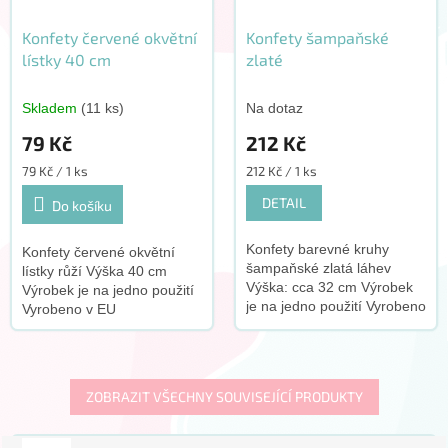
Konfety červené okvětní
Konfety šampaňské
lístky 40 cm
zlaté
Skladem
(11 ks)
Na dotaz
79 Kč
212 Kč
Měrná
Měrná
79 Kč / 1 ks
212 Kč / 1 ks
cena:
cena:
DETAIL
Do košíku
Konfety barevné kruhy
Konfety červené okvětní
šampaňské zlatá láhev
lístky růží Výška 40 cm
Výška: cca 32 cm Výrobek
Výrobek je na jedno použití
je na jedno použití Vyrobeno
Vyrobeno v EU
v EU
ZOBRAZIT VŠECHNY SOUVISEJÍCÍ PRODUKTY