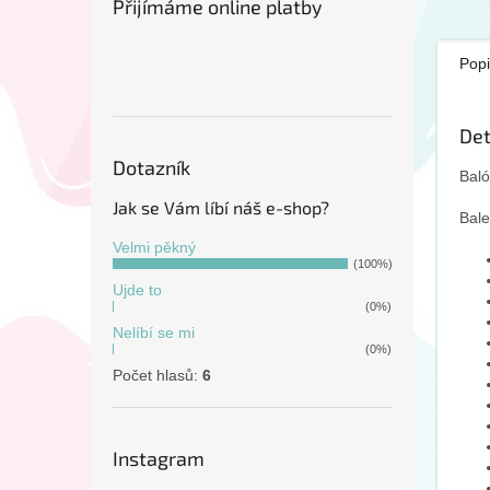
Přijímáme online platby
18 p
late
20 k
Popi
Det
Dotazník
Baló
Jak se Vám líbí náš e-shop?
Bale
Velmi pěkný
(100%)
Ujde to
(0%)
Nelíbí se mi
(0%)
Počet hlasů:
6
Instagram