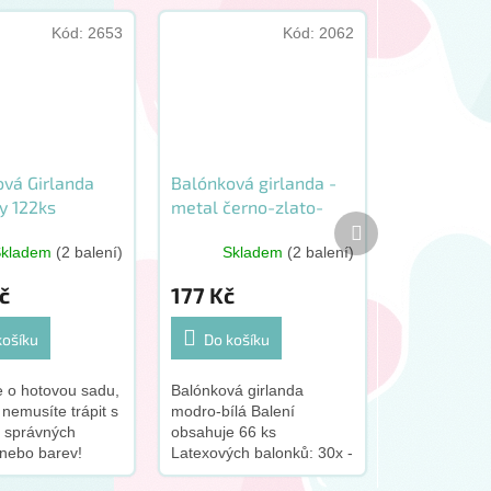
Kód:
2653
Kód:
2062
ová Girlanda
Balónková girlanda -
y 122ks
metal černo-zlato-
Další
stříbrná 66 ks
produkt
Skladem
(2 balení)
Skladem
(2 balení)
č
177 Kč
košíku
Do košíku
e o hotovou sadu,
Balónková girlanda
 nemusíte trápit s
modro-bílá Balení
 správných
obsahuje 66 ks
 nebo barev!
Latexových balonků: 30x -
ečky a girlandová
A50 - 13cm 30x - G90 -