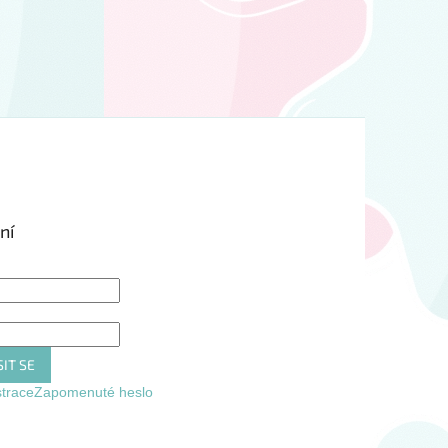
ní
IT SE
strace
Zapomenuté heslo