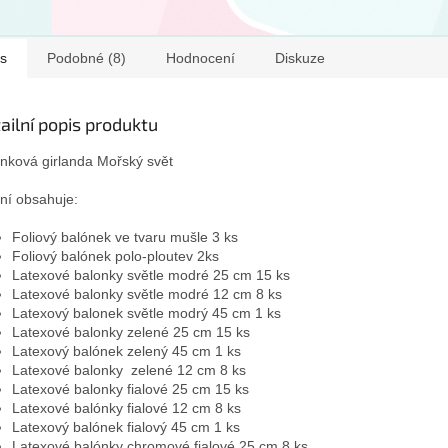
alců - 2 ks Zelené
ks), Fóliové balónky (6
páska, k
xové balónky 5 palců -
ks), Girlanda (1 ks),
sady, ro
s...
Pěnová páska (30 ks),
proces..
s
Podobné (8)
Hodnocení
Diskuze
Papírové...
ailní popis produktu
nková girlanda Mořský svět
ní obsahuje:
Foliový balónek ve tvaru mušle 3 ks
Foliový balónek polo-ploutev 2ks
Latexové balonky světle modré 25 cm 15 ks
Latexové balonky světle modré 12 cm 8 ks
Latexový balonek světle modrý 45 cm 1 ks
Latexové balonky zelené 25 cm 15 ks
Latexový balónek zelený 45 cm 1 ks
Latexové balonky zelené 12 cm 8 ks
Latexové balonky fialové 25 cm 15 ks
Latexové balónky fialové 12 cm 8 ks
Latexový balónek fialový 45 cm 1 ks
Latexové balónky chromové fialové 25 cm 8 ks