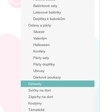
n
Balónkové sety
e
Latexové balónky
l
Doplňky k balonkům
Oslavy a párty
Silvestr
Valentýn
Halloween
Konfety
Párty sety
Párty doplňky
Ubrusy
Dárkové poukazy
Girlandy
Svíčky na dort
Zápichy na dort
Kostýmy
Tématické