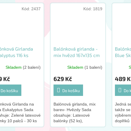
Kód:
2437
Kód:
1819
ónková Girlanda
Balónková girlanda -
Balónk
alyptus 116 ks
mix hvězd 167x135 cm
Blue Sk
91 ks
Skladem
(2 balení)
Skladem
(1 balení)
9 Kč
629 Kč
489 K
Do košíku
Do košíku
Do 
nková Girlanda na
Balónová girlanda, mix
Jedná s
a Eukalyptus Sada
barev- Hvězdy Sada
takže se
huje: Zelené latexové
obsahuje: Latexové
výběrem
nky 10 palců - 30 ks
balónky (52 ks),
doplňků
né latexové balónky
Modelovací balónek (1
Lepicí t