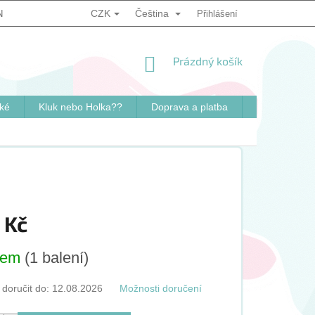
CZK
Čeština
NKY
PODMÍNKY OCHRANY OSOBNÍCH ÚDAJŮ
Přihlášení
ZPŮSOB OVĚ
NÁKUPNÍ
Prázdný košík
KOŠÍK
ké
Kluk nebo Holka??
Doprava a platba
Kontakty
 Kč
dem
(1 balení)
oručit do:
12.08.2026
Možnosti doručení