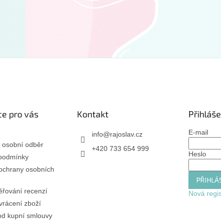
e pro vás
Kontakt
Přihláše
E-mail
info
@
rajoslav.cz
 osobní odběr
+420 733 654 999
Heslo
podmínky
ochrany osobních
PŘIHLÁS
řování recenzí
Nová regi
rácení zboží
od kupní smlouvy