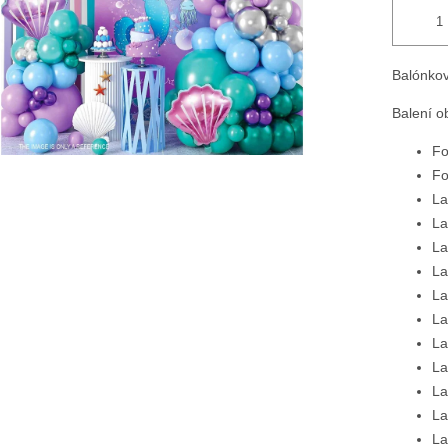
Balónkov
Balení o
Fo
Fo
La
La
La
La
La
La
La
La
La
La
La