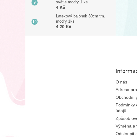
světle modrý 1 ks
4 Kč
Latexový balónek 30cm tm.
modrý 1ks
4,20 Kč
Z
á
p
a
t
Informac
í
O nás
Adresa pro
Obchodní 
Podmínky 
údajů
Způsob ově
Výměna a v
Odstoupit 