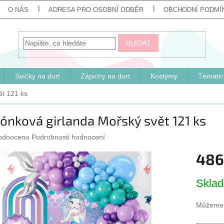
O NÁS
ADRESA PRO OSOBNÍ ODBĚR
OBCHODNÍ PODMÍ
HLEDAT
Svíčky na dort
Zápichy na dort
Kostýmy
Tématic
ět 121 ks
ónková girlanda Mořský svět 121 ks
ěrné
odnoceno
Podrobnosti hodnocení
cení
486
ktu
Měrná
Skla
cena:
iček.
Můžeme d