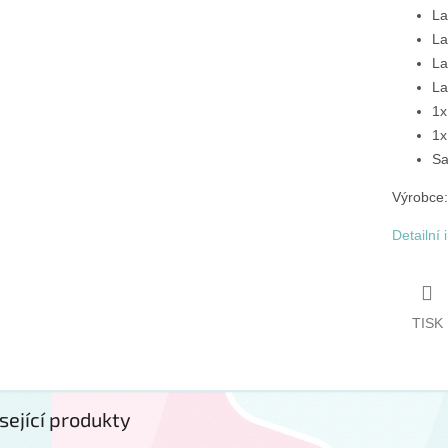
La
La
La
La
1x
1x
Sa
Výrobce:
Detailní
TISK
sející produkty