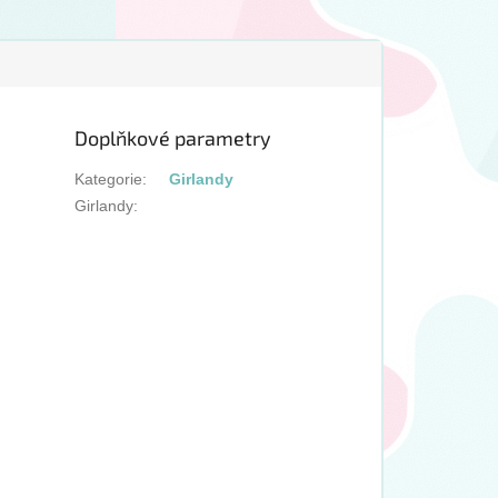
teré jsou součástí
26cm 5x - GS120 - 33cm
zhodně urychlí
1x - páska - 3m Velikost...
.
Doplňkové parametry
Kategorie
:
Girlandy
Girlandy
: