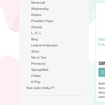
Minecraft
Wednesday
Roblox
Prasátko Pepa
Závody
L. O. L.
Bal
Bing
Euk
Ledové Království
Sonic
Me to You
58
Princezny
SpongeBob
Fotbal
K-Pop
Baló
Kluk nebo Holka??
tém
obsa
baló
Zele